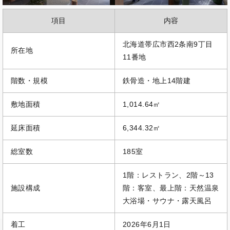
項目
内容
北海道帯広市西2条南9丁目
所在地
11番地
階数・規模
鉄骨造・地上14階建
敷地面積
1,014.64㎡
延床面積
6,344.32㎡
総室数
185室
1階：レストラン、2階～13
施設構成
階：客室、最上階：天然温泉
大浴場・サウナ・露天風呂
着工
2026年6月1日