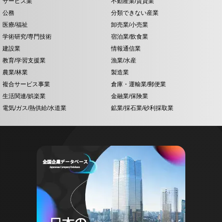
サービス業
不動産業/賃貸業
公務
分類できない産業
医療/福祉
卸売業/小売業
学術研究/専門技術
宿泊業/飲食業
建設業
情報通信業
教育/学習支援業
漁業/水産
農業/林業
製造業
複合サービス事業
倉庫・運輸業/郵便業
生活関連/娯楽業
金融業/保険業
電気/ガス/熱供給/水道業
鉱業/採石業/砂利採取業