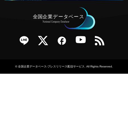
e
Twitter
Facebook
YouTube
RSS
©
全国企業データベース-プレスリリース配信サービス
. All Rights Reserved.