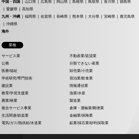
中国・四国
山口県
広島県
岡山県
島根県
鳥取県
香川県
徳島県
愛媛県
高知県
九州・沖縄
福岡県
佐賀県
長崎県
熊本県
大分県
宮崎県
鹿児島県
沖縄県
海外
業種
サービス業
不動産業/賃貸業
公務
分類できない産業
医療/福祉
卸売業/小売業
学術研究/専門技術
宿泊業/飲食業
建設業
情報通信業
教育/学習支援業
漁業/水産
農業/林業
製造業
複合サービス事業
倉庫・運輸業/郵便業
生活関連/娯楽業
金融業/保険業
電気/ガス/熱供給/水道業
鉱業/採石業/砂利採取業