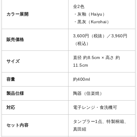
全2色
カラー展開
・灰釉（Haiyu）
・黒灰（Kurohai）
3,600円（税抜）／3,960円
販売価格
（税込）
直径 約8.5cm × 高さ 約
サイズ
11.5cm
容量
約400ml
製品仕様
陶器（信楽焼）
対応
電子レンジ・食洗機可
タンブラー1点、特製桐箱、
セット内容
真田紐