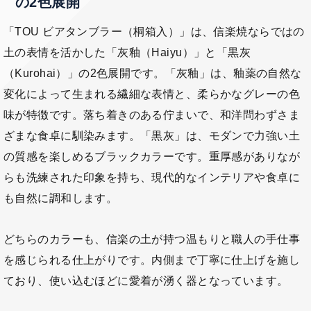
の2色展開
「TOU ビアタンブラー（桐箱入）」は、信楽焼ならではの
土の表情を活かした「灰釉（Haiyu）」と「黒灰
（Kurohai）」の2色展開です。「灰釉」は、釉薬の自然な
変化によって生まれる繊細な表情と、柔らかなグレーの色
味が特徴です。落ち着きのある佇まいで、和洋問わずさま
ざまな食卓に馴染みます。「黒灰」は、モダンで力強い土
の質感を楽しめるブラックカラーです。重厚感がありなが
らも洗練された印象を持ち、現代的なインテリアや食卓に
も自然に調和します。
どちらのカラーも、信楽の土が持つ温もりと職人の手仕事
を感じられる仕上がりです。内側まで丁寧に仕上げを施し
ており、使い込むほどに愛着が湧く器となっています。