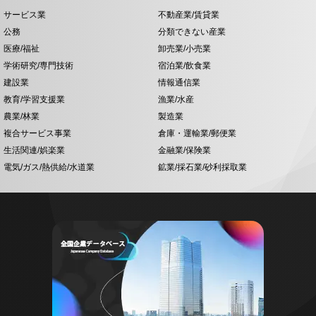
サービス業
不動産業/賃貸業
公務
分類できない産業
医療/福祉
卸売業/小売業
学術研究/専門技術
宿泊業/飲食業
建設業
情報通信業
教育/学習支援業
漁業/水産
農業/林業
製造業
複合サービス事業
倉庫・運輸業/郵便業
生活関連/娯楽業
金融業/保険業
電気/ガス/熱供給/水道業
鉱業/採石業/砂利採取業