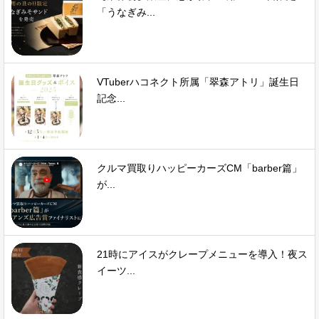
「うなぎみ...
VTuberハコネクト所属「翠森アトリ」誕生日
記念...
クルマ買取りハッピーカーズCM「barber篇」
が...
21時にアイスがクレープメニューを導入！夜ス
イーツ...