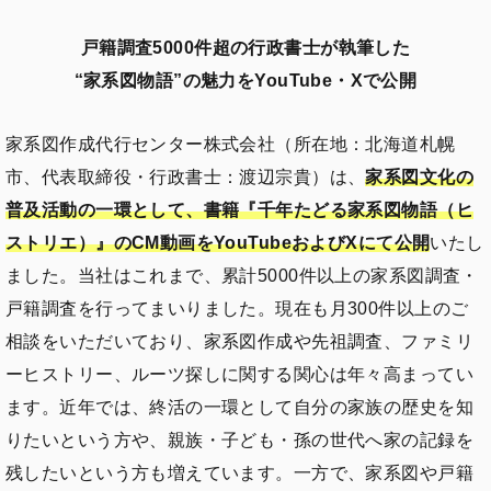
戸籍調査5000件超の行政書士が執筆した
“家系図物語”の魅力をYouTube・Xで公開
家系図作成代行センター株式会社（所在地：北海道札幌
市、代表取締役・行政書士：渡辺宗貴）は、
家系図文化の
普及活動の一環として、書籍『千年たどる家系図物語（ヒ
ストリエ）』のCM動画をYouTubeおよびXにて公開
いたし
ました。当社はこれまで、累計5000件以上の家系図調査・
戸籍調査を行ってまいりました。現在も月300件以上のご
相談をいただいており、家系図作成や先祖調査、ファミリ
ーヒストリー、ルーツ探しに関する関心は年々高まってい
ます。近年では、終活の一環として自分の家族の歴史を知
りたいという方や、親族・子ども・孫の世代へ家の記録を
残したいという方も増えています。一方で、家系図や戸籍