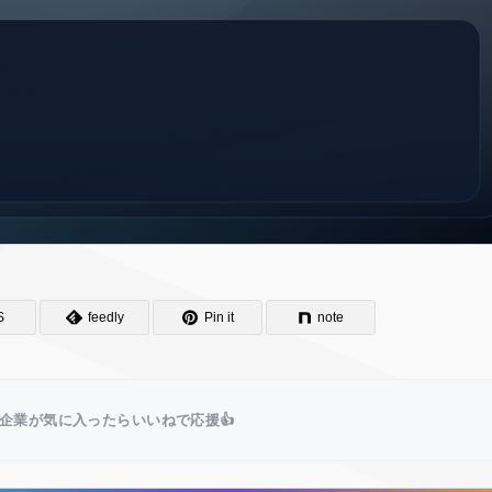
S
feedly
Pin it
note
企業が気に入ったらいいねで応援👍