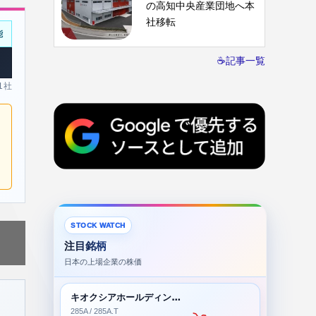
の高知中央産業団地へ本
社移転
能
☕記事一覧
 1社
STOCK WATCH
注目銘柄
日本の上場企業の株価
キオクシアホールディングス株式会社
285A / 285A.T