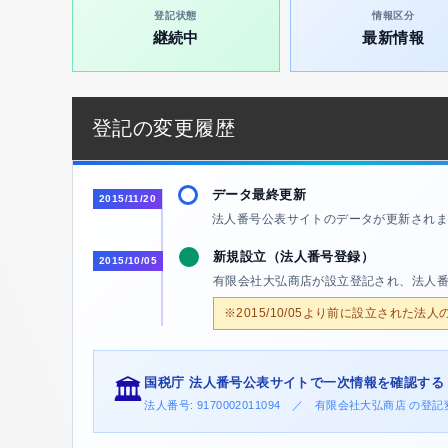
登記状態
情報区分
継続中
最新情報
登記の変更履歴
データ最終更新
2015/11/20
法人番号公表サイトのデータが更新されま
新規設立（法人番号登録）
2015/10/05
有限会社大弘商店が設立登記され、法人
※2015/10/05より前に設立された法
国税庁 法人番号公表サイトで一次情報を確認する
🏛️
法人番号: 9170002011094 ／ 有限会社大弘商店 の