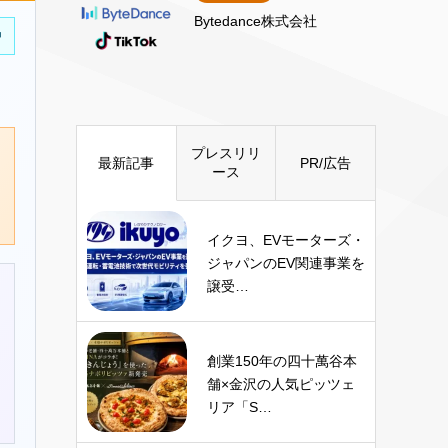
Bytedance株式会社
中
プレスリリ
最新記事
PR/広告
ース
イクヨ、EVモーターズ・
ジャパンのEV関連事業を
譲受…
創業150年の四十萬谷本
舗×金沢の人気ピッツェ
リア「S…