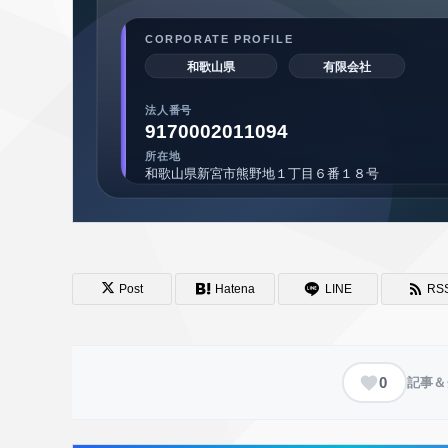
Post
Hatena
LINE
RS
0
記事＆