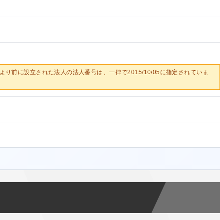
0/05より前に設立された法人の法人番号は、一律で2015/10/05に指定されていま