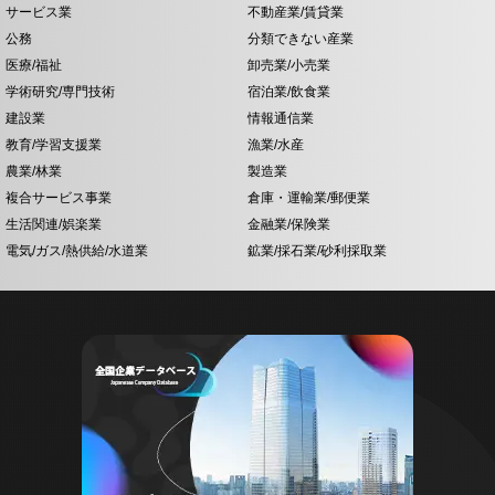
サービス業
不動産業/賃貸業
公務
分類できない産業
医療/福祉
卸売業/小売業
学術研究/専門技術
宿泊業/飲食業
建設業
情報通信業
教育/学習支援業
漁業/水産
農業/林業
製造業
複合サービス事業
倉庫・運輸業/郵便業
生活関連/娯楽業
金融業/保険業
電気/ガス/熱供給/水道業
鉱業/採石業/砂利採取業