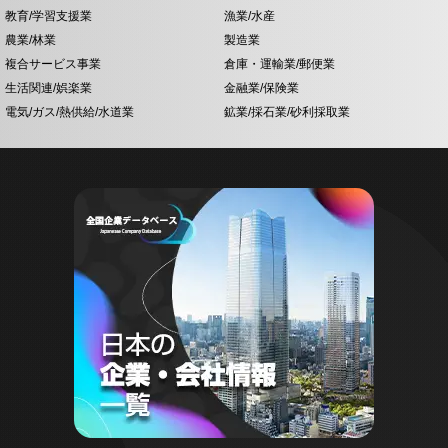
教育/学習支援業
漁業/水産
農業/林業
製造業
複合サービス事業
倉庫・運輸業/郵便業
生活関連/娯楽業
金融業/保険業
電気/ガス/熱供給/水道業
鉱業/採石業/砂利採取業