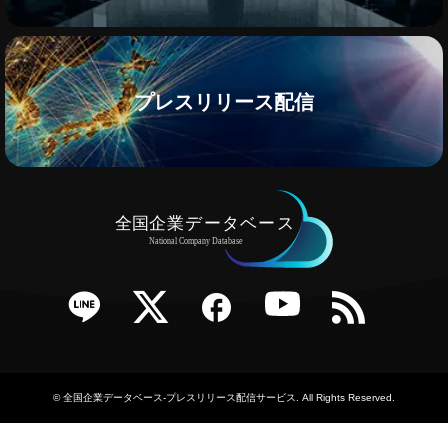
プレスリリース配信
e
Twitter
Facebook
YouTube
RSS
©
全国企業データベース-プレスリリース配信サービス
. All Rights Reserved.