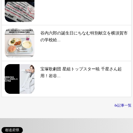
谷内六郎の誕生日にちなむ特別献立を横須賀市
の学校給...
宝塚歌劇団 星組トップスター暁 千星さん起
用！岩谷...
☕記事一覧
都道府県