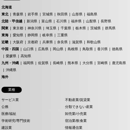
北海道
東北
青森県
岩手県
宮城県
秋田県
山形県
福島県
北陸・甲信越
新潟県
富山県
石川県
福井県
山梨県
長野県
関東
東京都
神奈川県
埼玉県
千葉県
栃木県
茨城県
群馬県
東海
愛知県
静岡県
岐阜県
三重県
近畿
大阪府
京都府
兵庫県
奈良県
滋賀県
和歌山県
中国・四国
山口県
広島県
岡山県
島根県
鳥取県
香川県
徳島県
愛媛県
高知県
九州・沖縄
福岡県
佐賀県
長崎県
熊本県
大分県
宮崎県
鹿児島県
沖縄県
海外
業種
サービス業
不動産業/賃貸業
公務
分類できない産業
医療/福祉
卸売業/小売業
学術研究/専門技術
宿泊業/飲食業
建設業
情報通信業