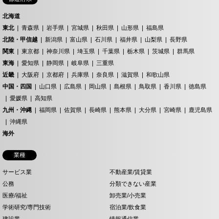
北海道
東北
青森県
岩手県
宮城県
秋田県
山形県
福島県
北陸・甲信越
新潟県
富山県
石川県
福井県
山梨県
長野県
関東
東京都
神奈川県
埼玉県
千葉県
栃木県
茨城県
群馬県
東海
愛知県
静岡県
岐阜県
三重県
近畿
大阪府
京都府
兵庫県
奈良県
滋賀県
和歌山県
中国・四国
山口県
広島県
岡山県
島根県
鳥取県
香川県
徳島県
愛媛県
高知県
九州・沖縄
福岡県
佐賀県
長崎県
熊本県
大分県
宮崎県
鹿児島県
沖縄県
海外
業種
サービス業
不動産業/賃貸業
公務
分類できない産業
医療/福祉
卸売業/小売業
学術研究/専門技術
宿泊業/飲食業