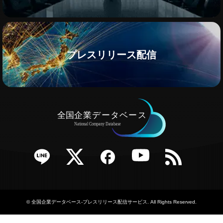
プレスリリース配信
e
Twitter
Facebook
YouTube
RSS
©
全国企業データベース-プレスリリース配信サービス
. All Rights Reserved.