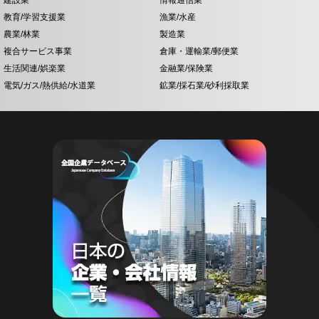
建設業
情報通信業
教育/学習支援業
漁業/水産
農業/林業
製造業
複合サービス事業
倉庫・運輸業/郵便業
生活関連/娯楽業
金融業/保険業
電気/ガス/熱供給/水道業
鉱業/採石業/砂利採取業