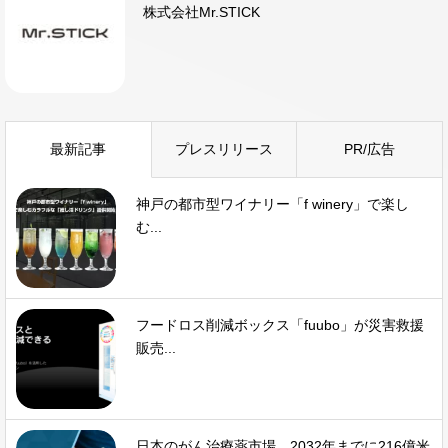
株式会社Mr.STICK
最新記事
プレスリリース
PR/広告
神戸の都市型ワイナリー「f winery」で楽し
む...
フードロス削減ボックス「fuubo」が災害救援
販売...
日本のがん治療薬市場、2032年までに216億米