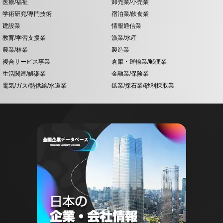
医療/福祉
卸売業/小売業
学術研究/専門技術
宿泊業/飲食業
建設業
情報通信業
教育/学習支援業
漁業/水産
農業/林業
製造業
複合サービス事業
倉庫・運輸業/郵便業
生活関連/娯楽業
金融業/保険業
電気/ガス/熱供給/水道業
鉱業/採石業/砂利採取業