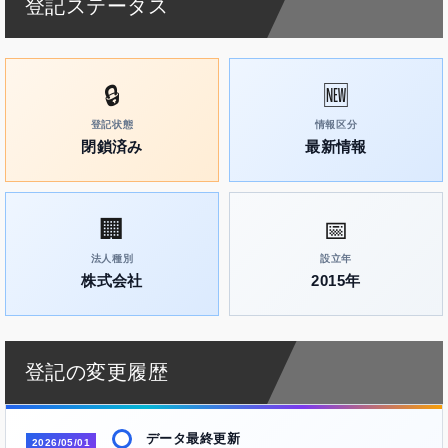
登記ステータス
🔒
🆕
登記状態
情報区分
閉鎖済み
最新情報
🏢
📅
法人種別
設立年
株式会社
2015年
登記の変更履歴
データ最終更新
2026/05/01