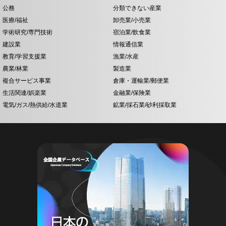
公務
分類できない産業
医療/福祉
卸売業/小売業
学術研究/専門技術
宿泊業/飲食業
建設業
情報通信業
教育/学習支援業
漁業/水産
農業/林業
製造業
複合サービス事業
倉庫・運輸業/郵便業
生活関連/娯楽業
金融業/保険業
電気/ガス/熱供給/水道業
鉱業/採石業/砂利採取業