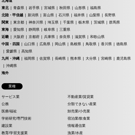
北海道
東北
青森県
岩手県
宮城県
秋田県
山形県
福島県
北陸・甲信越
新潟県
富山県
石川県
福井県
山梨県
長野県
関東
東京都
神奈川県
埼玉県
千葉県
栃木県
茨城県
群馬県
東海
愛知県
静岡県
岐阜県
三重県
近畿
大阪府
京都府
兵庫県
奈良県
滋賀県
和歌山県
中国・四国
山口県
広島県
岡山県
島根県
鳥取県
香川県
徳島県
愛媛県
高知県
九州・沖縄
福岡県
佐賀県
長崎県
熊本県
大分県
宮崎県
鹿児島県
沖縄県
海外
業種
サービス業
不動産業/賃貸業
公務
分類できない産業
医療/福祉
卸売業/小売業
学術研究/専門技術
宿泊業/飲食業
建設業
情報通信業
教育/学習支援業
漁業/水産