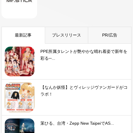
最新記事
プレスリリース
PR/広告
PPE所属タレントが艶やかな晴れ着姿で新年を
彩る─...
【なんか妖怪】とヴィレッジヴァンガードがコ
ラボ！
茉ひる、台湾・Zepp New TaipeiでAS...