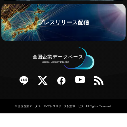
プレスリリース配信
e
Twitter
Facebook
YouTube
RSS
©
全国企業データベース-プレスリリース配信サービス
. All Rights Reserved.