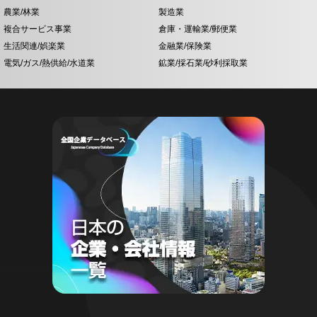
農業/林業
製造業
複合サービス事業
倉庫・運輸業/郵便業
生活関連/娯楽業
金融業/保険業
電気/ガス/熱供給/水道業
鉱業/採石業/砂利採取業