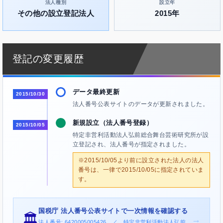
法人種別
設立年
その他の設立登記法人
2015年
登記の変更履歴
データ最終更新
2015/10/30
法人番号公表サイトのデータが更新されました。
新規設立（法人番号登録）
2015/10/05
特定非営利活動法人弘前総合舞台芸術研究所が設
立登記され、法人番号が指定されました。
※2015/10/05より前に設立された法人の法人
番号は、一律で2015/10/05に指定されていま
す。
国税庁 法人番号公表サイトで一次情報を確認する
🏛️
→
法人番号: 6420005005426 ／ 特定非営利活動法人弘前