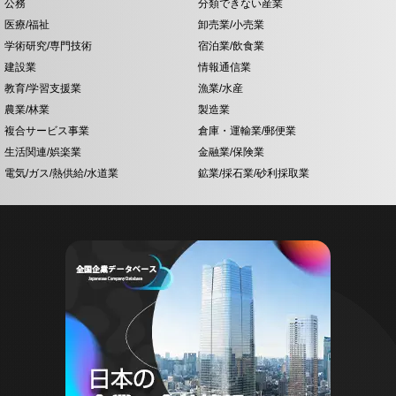
公務
分類できない産業
医療/福祉
卸売業/小売業
学術研究/専門技術
宿泊業/飲食業
建設業
情報通信業
教育/学習支援業
漁業/水産
農業/林業
製造業
複合サービス事業
倉庫・運輸業/郵便業
生活関連/娯楽業
金融業/保険業
電気/ガス/熱供給/水道業
鉱業/採石業/砂利採取業