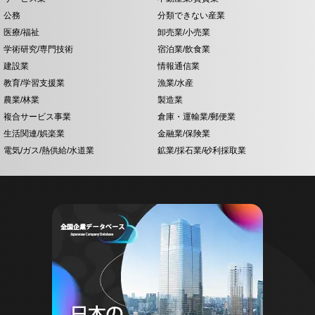
公務
分類できない産業
医療/福祉
卸売業/小売業
学術研究/専門技術
宿泊業/飲食業
建設業
情報通信業
教育/学習支援業
漁業/水産
農業/林業
製造業
複合サービス事業
倉庫・運輸業/郵便業
生活関連/娯楽業
金融業/保険業
電気/ガス/熱供給/水道業
鉱業/採石業/砂利採取業