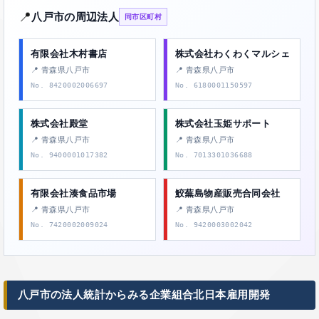
📍
八戸市の周辺法人
同市区町村
有限会社木村書店
株式会社わくわくマルシェ
📍 青森県八戸市
📍 青森県八戸市
No. 8420002006697
No. 6180001150597
株式会社殿堂
株式会社玉姫サポート
📍 青森県八戸市
📍 青森県八戸市
No. 9400001017382
No. 7013301036688
有限会社湊食品市場
鮫蕪島物産販売合同会社
📍 青森県八戸市
📍 青森県八戸市
No. 7420002009024
No. 9420003002042
八戸市の法人統計からみる企業組合北日本雇用開発