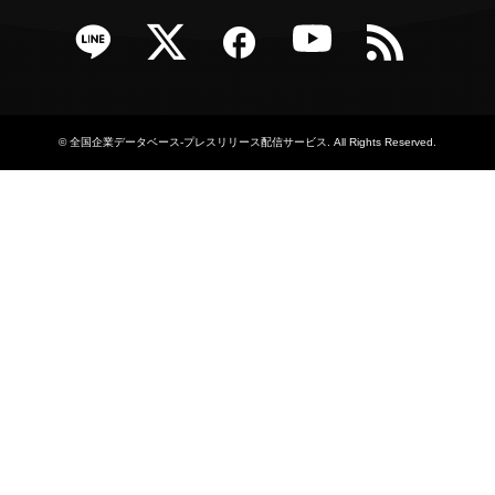
e
Twitter
Facebook
YouTube
RSS
©
全国企業データベース-プレスリリース配信サービス
. All Rights Reserved.