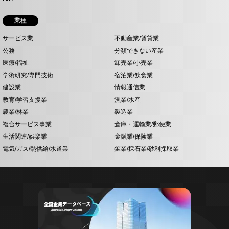
業種
サービス業
不動産業/賃貸業
公務
分類できない産業
医療/福祉
卸売業/小売業
学術研究/専門技術
宿泊業/飲食業
建設業
情報通信業
教育/学習支援業
漁業/水産
農業/林業
製造業
複合サービス事業
倉庫・運輸業/郵便業
生活関連/娯楽業
金融業/保険業
電気/ガス/熱供給/水道業
鉱業/採石業/砂利採取業