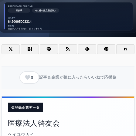
0
記事＆企業が気に入ったらいいねで応援👍
仮登録企業データ
医療法人啓友会
ケイユウカイ