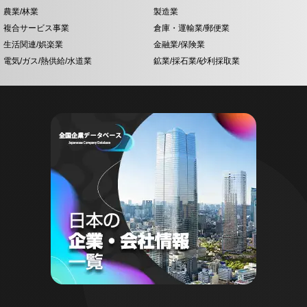
農業/林業
製造業
複合サービス事業
倉庫・運輸業/郵便業
生活関連/娯楽業
金融業/保険業
電気/ガス/熱供給/水道業
鉱業/採石業/砂利採取業