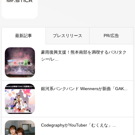
最新記事
プレスリリース
PR/広告
豪雨復興支援！熊本南部を満喫するバス/タク
シー/レ...
銀河系パンクバンド Wiennersが新曲「GAK...
CodegraphyがYouTuber「むくえな」...