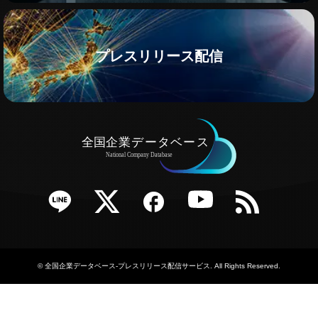
プレスリリース配信
e
Twitter
Facebook
YouTube
RSS
©
全国企業データベース-プレスリリース配信サービス
. All Rights Reserved.