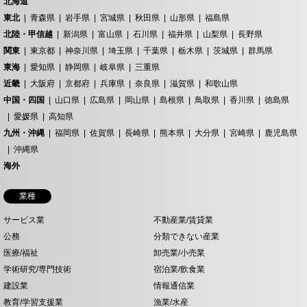
北海道
東北
青森県
岩手県
宮城県
秋田県
山形県
福島県
北陸・甲信越
新潟県
富山県
石川県
福井県
山梨県
長野県
関東
東京都
神奈川県
埼玉県
千葉県
栃木県
茨城県
群馬県
東海
愛知県
静岡県
岐阜県
三重県
近畿
大阪府
京都府
兵庫県
奈良県
滋賀県
和歌山県
中国・四国
山口県
広島県
岡山県
島根県
鳥取県
香川県
徳島県
愛媛県
高知県
九州・沖縄
福岡県
佐賀県
長崎県
熊本県
大分県
宮崎県
鹿児島県
沖縄県
海外
業種
サービス業
不動産業/賃貸業
公務
分類できない産業
医療/福祉
卸売業/小売業
学術研究/専門技術
宿泊業/飲食業
建設業
情報通信業
教育/学習支援業
漁業/水産