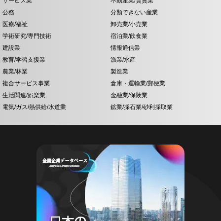
サービス業
不動産業/賃貸業
公務
分類できない産業
医療/福祉
卸売業/小売業
学術研究/専門技術
宿泊業/飲食業
建設業
情報通信業
教育/学習支援業
漁業/水産
農業/林業
製造業
複合サービス事業
倉庫・運輸業/郵便業
生活関連/娯楽業
金融業/保険業
電気/ガス/熱供給/水道業
鉱業/採石業/砂利採取業