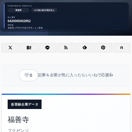
0
記事＆企業が気に入ったらいいねで応援👍
仮登録企業データ
福善寺
フクゼンジ