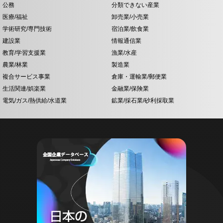
公務
分類できない産業
医療/福祉
卸売業/小売業
学術研究/専門技術
宿泊業/飲食業
建設業
情報通信業
教育/学習支援業
漁業/水産
農業/林業
製造業
複合サービス事業
倉庫・運輸業/郵便業
生活関連/娯楽業
金融業/保険業
電気/ガス/熱供給/水道業
鉱業/採石業/砂利採取業