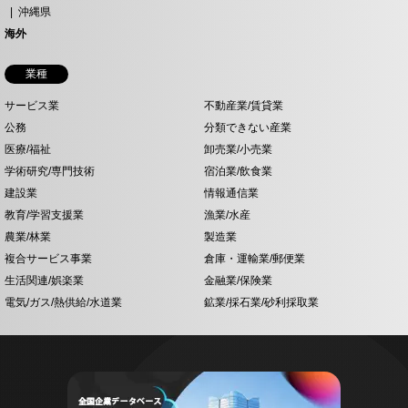
沖縄県
海外
業種
サービス業
不動産業/賃貸業
公務
分類できない産業
医療/福祉
卸売業/小売業
学術研究/専門技術
宿泊業/飲食業
建設業
情報通信業
教育/学習支援業
漁業/水産
農業/林業
製造業
複合サービス事業
倉庫・運輸業/郵便業
生活関連/娯楽業
金融業/保険業
電気/ガス/熱供給/水道業
鉱業/採石業/砂利採取業