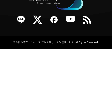
e
Twitter
Facebook
YouTube
RSS
©
全国企業データベース-プレスリリース配信サービス
. All Rights Reserved.