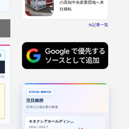
の高知中央産業団地へ本
社移転
☕記事一覧
能
 1社
STOCK WATCH
注目銘柄
日本の上場企業の株価
キオクシアホールディングス株式会社
285A / 285A.T