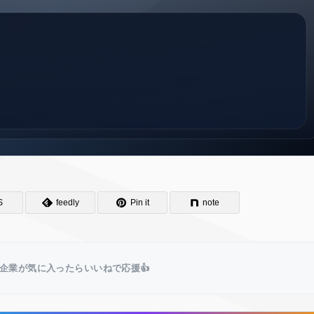
S
feedly
Pin it
note
企業が気に入ったらいいねで応援👍