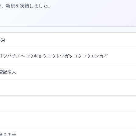
/10で、新規を実施しました。
。
654
リツハチノヘコウギョウコウトウガッコウコウエンカイ
登記法人
番２７号