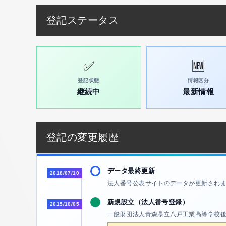
登記ステータス
✅
🆕
登記状態
情報区分
継続中
最新情報
登記の変更履歴
データ最終更新
2018/07/10
法人番号公表サイトのデータが更新され
新規設立（法人番号登録）
2015/10/05
一般財団法人青森県立八戸工業高等学校