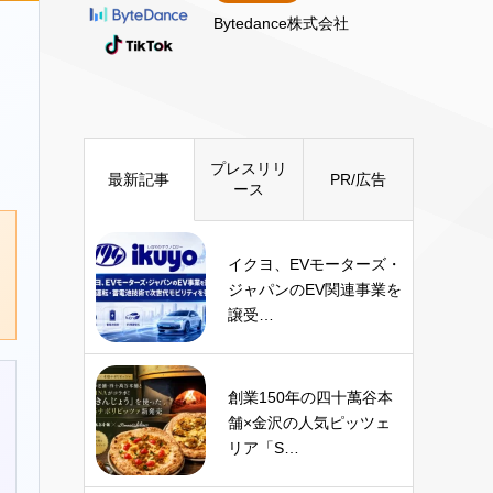
Bytedance株式会社
プレスリリ
最新記事
PR/広告
ース
イクヨ、EVモーターズ・
ジャパンのEV関連事業を
譲受…
創業150年の四十萬谷本
舗×金沢の人気ピッツェ
リア「S…