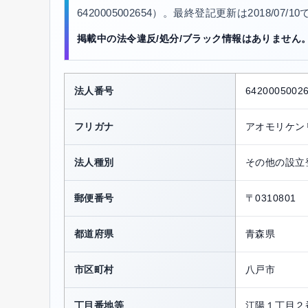
6420005002654）。最終登記更新は2018/07
掲載中の法令違反/処分/ブラック情報はありません
法人番号
6420005002
フリガナ
アオモリケン
法人種別
その他の設立
郵便番号
〒0310801
都道府県
青森県
市区町村
八戸市
丁目番地等
江陽１丁目２