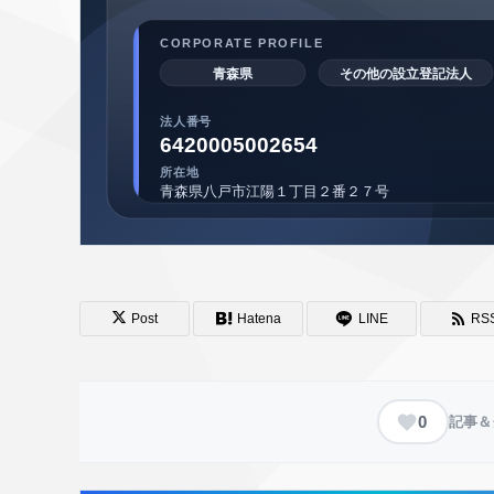
Post
Hatena
LINE
RS
0
記事＆