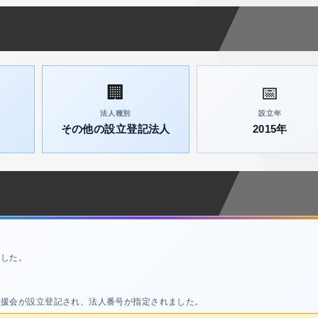
🏢
📅
法人種別
設立年
その他の設立登記法人
2015年
ました。
後援会が設立登記され、法人番号が指定されました。