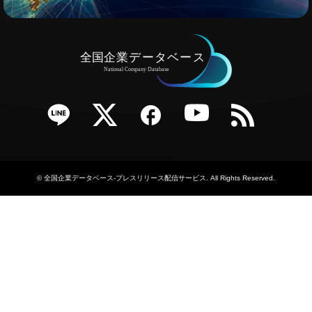
e
Twitter
Facebook
YouTube
RSS
©
全国企業データベース-プレスリリース配信サービス
. All Rights Reserved.