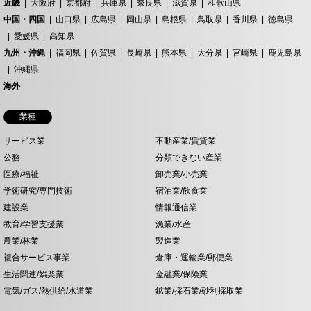
近畿
大阪府
京都府
兵庫県
奈良県
滋賀県
和歌山県
中国・四国
山口県
広島県
岡山県
島根県
鳥取県
香川県
徳島県
愛媛県
高知県
九州・沖縄
福岡県
佐賀県
長崎県
熊本県
大分県
宮崎県
鹿児島県
沖縄県
海外
業種
サービス業
不動産業/賃貸業
公務
分類できない産業
医療/福祉
卸売業/小売業
学術研究/専門技術
宿泊業/飲食業
建設業
情報通信業
教育/学習支援業
漁業/水産
農業/林業
製造業
複合サービス事業
倉庫・運輸業/郵便業
生活関連/娯楽業
金融業/保険業
電気/ガス/熱供給/水道業
鉱業/採石業/砂利採取業