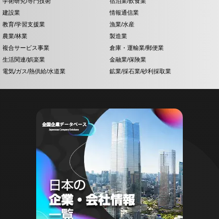
学術研究/専門技術
宿泊業/飲食業
建設業
情報通信業
教育/学習支援業
漁業/水産
農業/林業
製造業
複合サービス事業
倉庫・運輸業/郵便業
生活関連/娯楽業
金融業/保険業
電気/ガス/熱供給/水道業
鉱業/採石業/砂利採取業