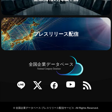
プレスリリース配信
e
Twitter
Facebook
YouTube
RSS
©
全国企業データベース-プレスリリース配信サービス
. All Rights Reserved.