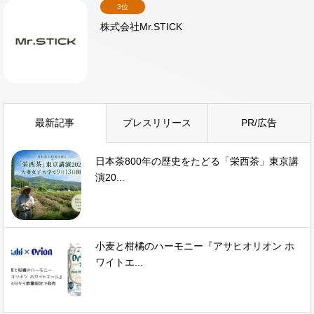
3位
株式会社Mr.STICK
最新記事
プレスリリース
PR/広告
日本茶800年の歴史をたどる「栄西茶」東京講
演20...
小麦と柑橘のハーモニー『アサヒオリオン ホ
ワイトエ...