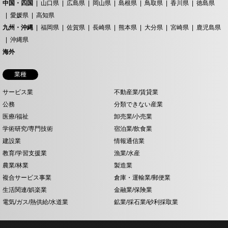
中国・四国
山口県
広島県
岡山県
島根県
鳥取県
香川県
徳島県
愛媛県
高知県
九州・沖縄
福岡県
佐賀県
長崎県
熊本県
大分県
宮崎県
鹿児島県
沖縄県
海外
業種
サービス業
不動産業/賃貸業
公務
分類できない産業
医療/福祉
卸売業/小売業
学術研究/専門技術
宿泊業/飲食業
建設業
情報通信業
教育/学習支援業
漁業/水産
農業/林業
製造業
複合サービス事業
倉庫・運輸業/郵便業
生活関連/娯楽業
金融業/保険業
電気/ガス/熱供給/水道業
鉱業/採石業/砂利採取業