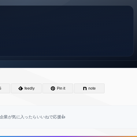
S
feedly
Pin it
note
企業が気に入ったらいいねで応援👍