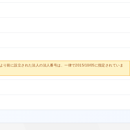
0/05より前に設立された法人の法人番号は、一律で2015/10/05に指定されていま