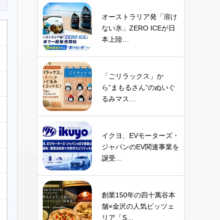
オーストラリア発「溶け
ない氷」ZERO ICEが日
本上陸…
「ごリラックス」か
ら“まもるさん”のぬいぐ
るみマス…
イクヨ、EVモーターズ・
ジャパンのEV関連事業を
譲受…
創業150年の四十萬谷本
舗×金沢の人気ピッツェ
リア「S…