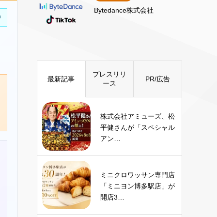
Bytedance株式会社
中
プレスリリ
最新記事
PR/広告
ース
株式会社アミューズ、松
平健さんが「スペシャル
アン…
ミニクロワッサン専門店
「ミニヨン博多駅店」が
開店3…