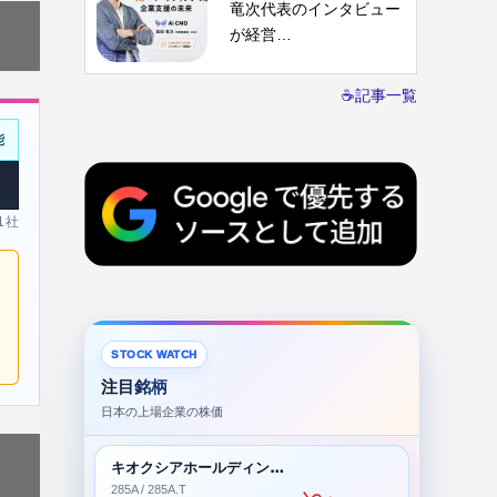
竜次代表のインタビュー
が経営…
☕記事一覧
能
 1社
STOCK WATCH
注目銘柄
日本の上場企業の株価
キオクシアホールディングス株式会社
285A / 285A.T