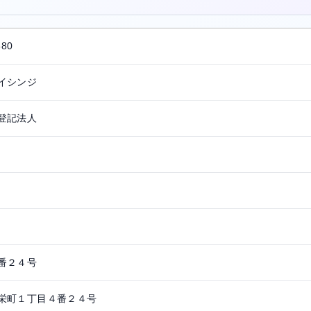
880
イシンジ
登記法人
番２４号
栄町１丁目４番２４号