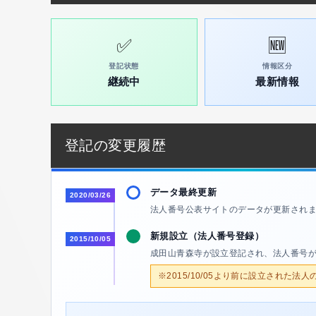
✅
🆕
登記状態
情報区分
継続中
最新情報
登記の変更履歴
データ最終更新
2020/03/26
法人番号公表サイトのデータが更新され
新規設立（法人番号登録）
2015/10/05
成田山青森寺が設立登記され、法人番号
※2015/10/05より前に設立された法