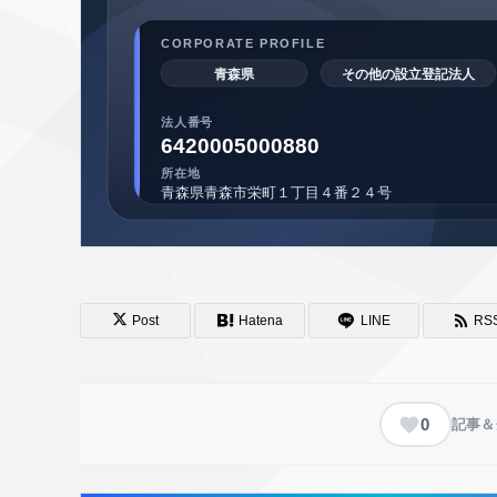
Post
Hatena
LINE
RS
0
記事＆