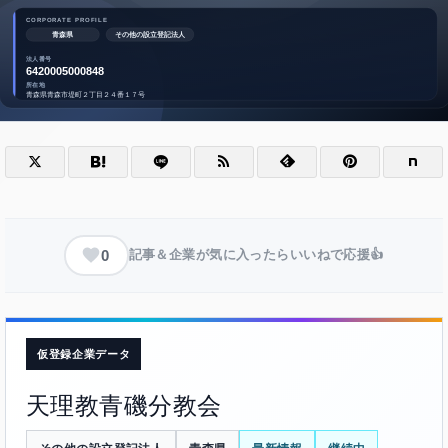
0
記事＆企業が気に入ったらいいねで応援👍
仮登録企業データ
天理教青磯分教会