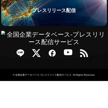
プレスリリース配信
e
Twitter
Facebook
YouTube
RSS
©
全国企業データベース-プレスリリース配信サービス
. All Rights Reserved.