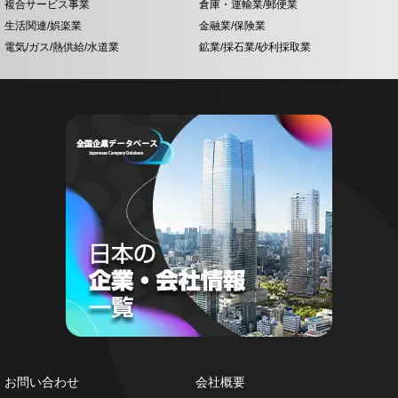
複合サービス事業
倉庫・運輸業/郵便業
生活関連/娯楽業
金融業/保険業
電気/ガス/熱供給/水道業
鉱業/採石業/砂利採取業
お問い合わせ
会社概要