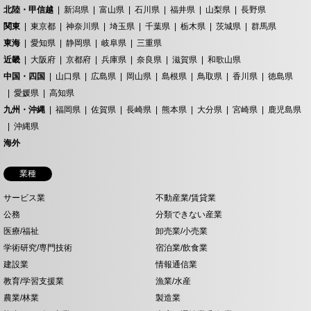
北陸・甲信越
新潟県
富山県
石川県
福井県
山梨県
長野県
関東
東京都
神奈川県
埼玉県
千葉県
栃木県
茨城県
群馬県
東海
愛知県
静岡県
岐阜県
三重県
近畿
大阪府
京都府
兵庫県
奈良県
滋賀県
和歌山県
中国・四国
山口県
広島県
岡山県
島根県
鳥取県
香川県
徳島県
愛媛県
高知県
九州・沖縄
福岡県
佐賀県
長崎県
熊本県
大分県
宮崎県
鹿児島県
沖縄県
海外
業種
サービス業
不動産業/賃貸業
公務
分類できない産業
医療/福祉
卸売業/小売業
学術研究/専門技術
宿泊業/飲食業
建設業
情報通信業
教育/学習支援業
漁業/水産
農業/林業
製造業