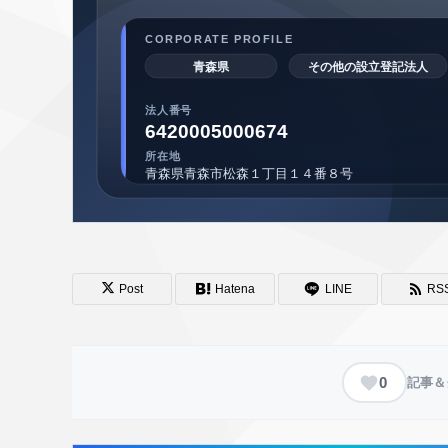
Post
Hatena
LINE
RS
0
記事＆