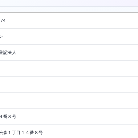
674
ン
登記法人
４番８号
松森１丁目１４番８号