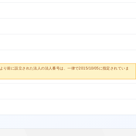
0/05より前に設立された法人の法人番号は、一律で2015/10/05に指定されていま