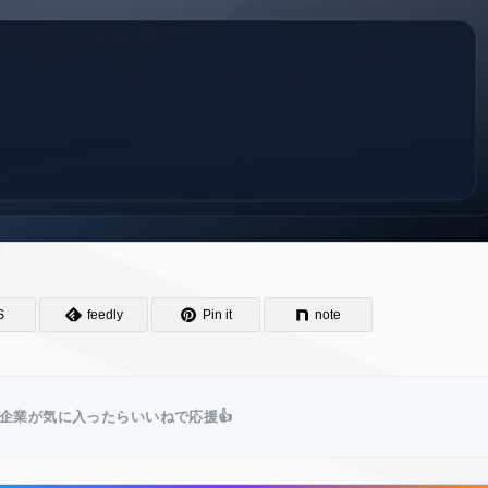
S
feedly
Pin it
note
企業が気に入ったらいいねで応援👍