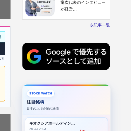
竜次代表のインタビュー
が経営…
☕記事一覧
能
 1社
STOCK WATCH
注目銘柄
日本の上場企業の株価
キオクシアホールディングス株式会社
285A / 285A.T