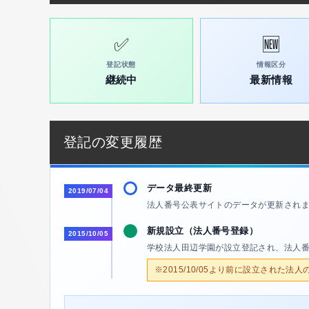
✅
🆕
登記状態
情報区分
継続中
最新情報
登記の変更履歴
データ最終更新
2019/07/04
法人番号公表サイトのデータが更新され
新規設立（法人番号登録）
2015/10/05
学校法人田辺学園が設立登記され、法人
※2015/10/05より前に設立された法