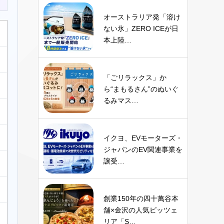
オーストラリア発「溶け
ない氷」ZERO ICEが日
本上陸…
「ごリラックス」か
ら“まもるさん”のぬいぐ
るみマス…
イクヨ、EVモーターズ・
ジャパンのEV関連事業を
譲受…
創業150年の四十萬谷本
舗×金沢の人気ピッツェ
リア「S…