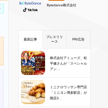
Bytedance株式会社
中
プレスリリ
最新記事
PR/広告
ース
株式会社アミューズ、松
平健さんが「スペシャル
アン…
ミニクロワッサン専門店
「ミニヨン博多駅店」が
開店3…