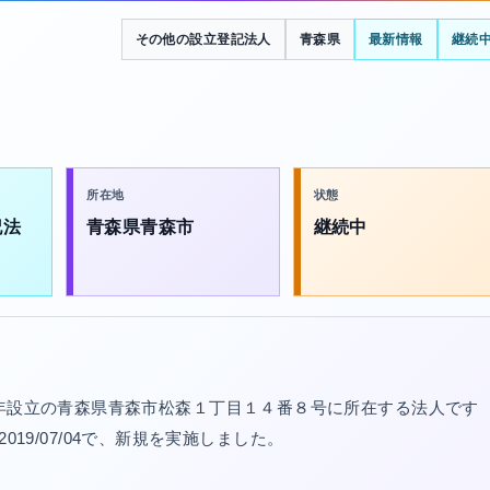
その他の設立登記法人
青森県
最新情報
継続
所在地
状態
記法
青森県青森市
継続中
5年設立の青森県青森市松森１丁目１４番８号に所在する法人です
は2019/07/04で、新規を実施しました。
。