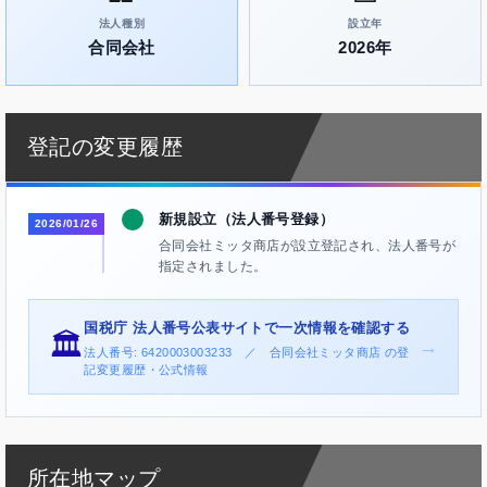
法人種別
設立年
合同会社
2026年
登記の変更履歴
新規設立（法人番号登録）
2026/01/26
合同会社ミッタ商店が設立登記され、法人番号が
指定されました。
国税庁 法人番号公表サイトで一次情報を確認する
🏛️
→
法人番号: 6420003003233 ／ 合同会社ミッタ商店 の登
記変更履歴・公式情報
所在地マップ