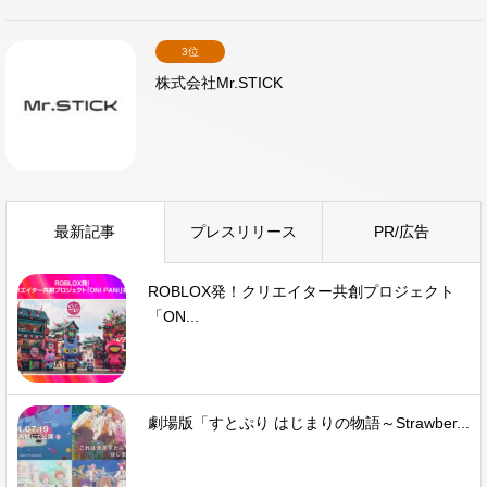
3位
株式会社Mr.STICK
最新記事
プレスリリース
PR/広告
ROBLOX発！クリエイター共創プロジェクト
「ON...
劇場版「すとぷり はじまりの物語～Strawber...