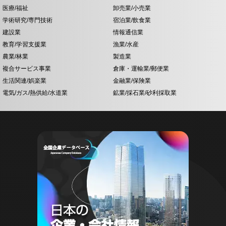
医療/福祉
卸売業/小売業
学術研究/専門技術
宿泊業/飲食業
建設業
情報通信業
教育/学習支援業
漁業/水産
農業/林業
製造業
複合サービス事業
倉庫・運輸業/郵便業
生活関連/娯楽業
金融業/保険業
電気/ガス/熱供給/水道業
鉱業/採石業/砂利採取業