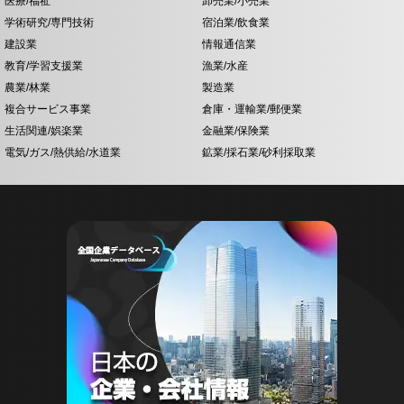
医療/福祉
卸売業/小売業
学術研究/専門技術
宿泊業/飲食業
建設業
情報通信業
教育/学習支援業
漁業/水産
農業/林業
製造業
複合サービス事業
倉庫・運輸業/郵便業
生活関連/娯楽業
金融業/保険業
電気/ガス/熱供給/水道業
鉱業/採石業/砂利採取業