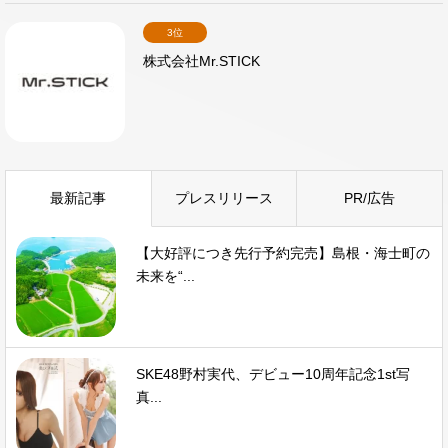
3位
株式会社Mr.STICK
最新記事
プレスリリース
PR/広告
【大好評につき先行予約完売】島根・海士町の
未来を“...
SKE48野村実代、デビュー10周年記念1st写
真...