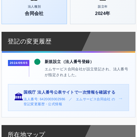
法人種別
設立年
合同会社
2024年
登記の変更履歴
新規設立（法人番号登録）
2024/09/05
エムサービス合同会社が設立登記され、法人番号
が指定されました。
国税庁 法人番号公表サイトで一次情報を確認する
🏛️
→
法人番号: 6420003002986 ／ エムサービス合同会社 の
登記変更履歴・公式情報
所在地マップ