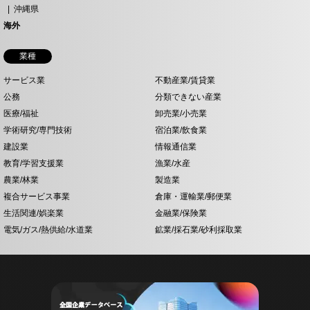
沖縄県
海外
業種
サービス業
不動産業/賃貸業
公務
分類できない産業
医療/福祉
卸売業/小売業
学術研究/専門技術
宿泊業/飲食業
建設業
情報通信業
教育/学習支援業
漁業/水産
農業/林業
製造業
複合サービス事業
倉庫・運輸業/郵便業
生活関連/娯楽業
金融業/保険業
電気/ガス/熱供給/水道業
鉱業/採石業/砂利採取業