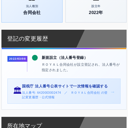
法人種別
設立年
合同会社
2022年
登記の変更履歴
新規設立（法人番号登録）
2022/03/08
ＲＯＹＡＬ合同会社が設立登記され、法人番号が
指定されました。
国税庁 法人番号公表サイトで一次情報を確認する
🏛️
→
法人番号: 6420003002474 ／ ＲＯＹＡＬ合同会社 の登
記変更履歴・公式情報
所在地マップ