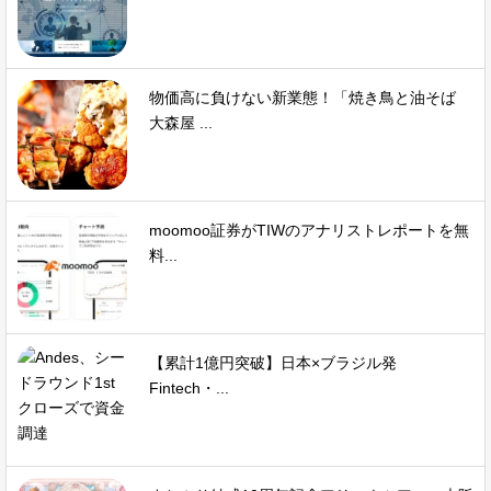
物価高に負けない新業態！「焼き鳥と油そば
大森屋 ...
moomoo証券がTIWのアナリストレポートを無
料...
【累計1億円突破】日本×ブラジル発
Fintech・...