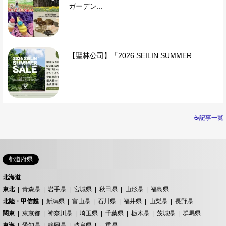
ガーデン...
【聖林公司】「2026 SEILIN SUMMER...
☕記事一覧
都道府県
北海道
東北
青森県
岩手県
宮城県
秋田県
山形県
福島県
北陸・甲信越
新潟県
富山県
石川県
福井県
山梨県
長野県
関東
東京都
神奈川県
埼玉県
千葉県
栃木県
茨城県
群馬県
東海
愛知県
静岡県
岐阜県
三重県