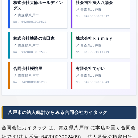
株式会社大輪ホールディン
社会福祉法人八陽会
グス
📍 青森県八戸市
📍 青森県八戸市
No. 8420005002512
No. 9420001019526
株式会社塗装の吉田家
株式会社ｋｉｍｎｙ
📍 青森県八戸市
📍 青森県八戸市
No. 5420001019538
No. 8420001015749
合同会社桜桃里
有限会社でがい
📍 青森県八戸市
📍 青森県八戸市
No. 7420003003298
No. 9420002007843
八戸市の法人統計からみる合同会社カイタック
合同会社カイタック は、青森県八戸市 に本店を置く合同会
社です(法人番号: 6420003002409)。 法人番号の指定日は