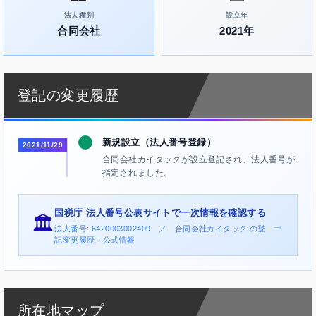
法人種別
設立年
合同会社
2021年
登記の変更履歴
新規設立（法人番号登録）
2021/11/29
合同会社カイタックが設立登記され、法人番号が
指定されました。
国税庁 法人番号公表サイトで一次情報を確認する
🏛️
→
法人番号: 6420003002409 ／ 合同会社カイタック の登
記変更履歴・公式情報
所在地マップ