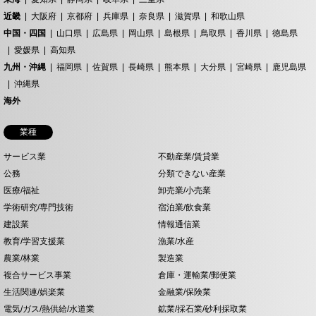
近畿
大阪府
京都府
兵庫県
奈良県
滋賀県
和歌山県
中国・四国
山口県
広島県
岡山県
島根県
鳥取県
香川県
徳島県
愛媛県
高知県
九州・沖縄
福岡県
佐賀県
長崎県
熊本県
大分県
宮崎県
鹿児島県
沖縄県
海外
業種
サービス業
不動産業/賃貸業
公務
分類できない産業
医療/福祉
卸売業/小売業
学術研究/専門技術
宿泊業/飲食業
建設業
情報通信業
教育/学習支援業
漁業/水産
農業/林業
製造業
複合サービス事業
倉庫・運輸業/郵便業
生活関連/娯楽業
金融業/保険業
電気/ガス/熱供給/水道業
鉱業/採石業/砂利採取業