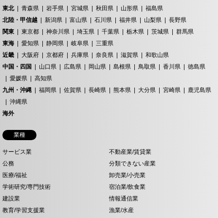
東北
青森県
岩手県
宮城県
秋田県
山形県
福島県
北陸・甲信越
新潟県
富山県
石川県
福井県
山梨県
長野県
関東
東京都
神奈川県
埼玉県
千葉県
栃木県
茨城県
群馬県
東海
愛知県
静岡県
岐阜県
三重県
近畿
大阪府
京都府
兵庫県
奈良県
滋賀県
和歌山県
中国・四国
山口県
広島県
岡山県
島根県
鳥取県
香川県
徳島県
愛媛県
高知県
九州・沖縄
福岡県
佐賀県
長崎県
熊本県
大分県
宮崎県
鹿児島県
沖縄県
海外
業種
サービス業
不動産業/賃貸業
公務
分類できない産業
医療/福祉
卸売業/小売業
学術研究/専門技術
宿泊業/飲食業
建設業
情報通信業
教育/学習支援業
漁業/水産