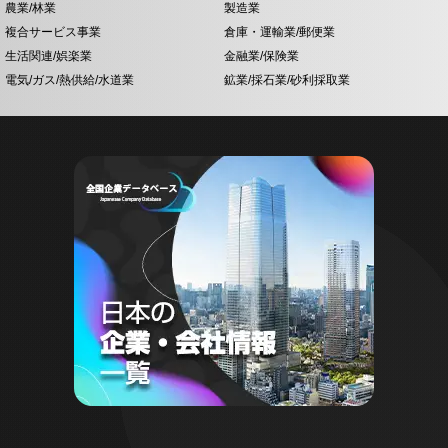
農業/林業
製造業
複合サービス事業
倉庫・運輸業/郵便業
生活関連/娯楽業
金融業/保険業
電気/ガス/熱供給/水道業
鉱業/採石業/砂利採取業