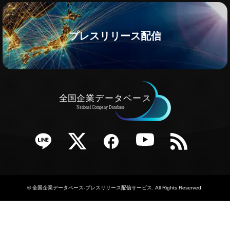
プレスリリース配信
e
Twitter
Facebook
YouTube
RSS
©
全国企業データベース-プレスリリース配信サービス
. All Rights Reserved.