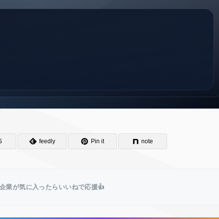
S
feedly
Pin it
note
企業が気に入ったらいいねで応援👍