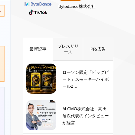
Bytedance株式会社
み
プレスリリ
最新記事
PR/広告
ース
ローソン限定「ビッグピ
ート」スモーキーハイボ
ール2…
Ai CMO株式会社、高田
竜次代表のインタビュー
が経営…