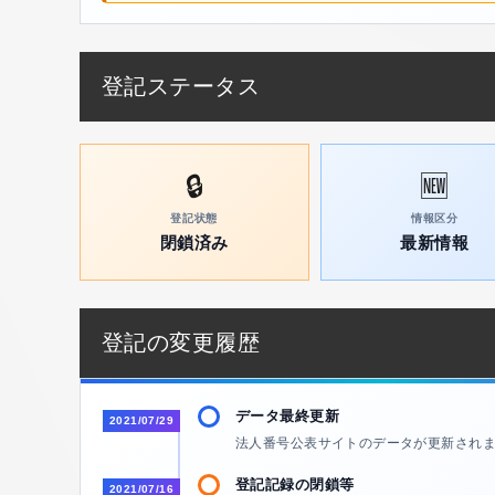
登記ステータス
🔒
🆕
登記状態
情報区分
閉鎖済み
最新情報
登記の変更履歴
データ最終更新
2021/07/29
法人番号公表サイトのデータが更新され
登記記録の閉鎖等
2021/07/16