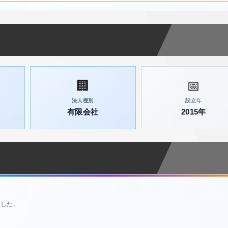
🏢
📅
法人種別
設立年
有限会社
2015年
ました。