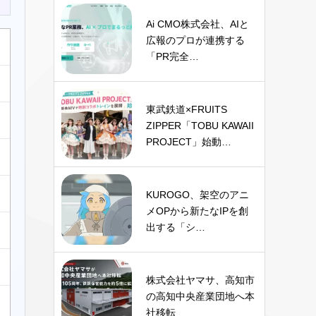
Ai CMO株式会社、AIと
広報のプロが連携する
「PR完全…
東武鉄道×FRUITS
ZIPPER「TOBU KAWAII
PROJECT」始動…
KUROGO、架空のアニ
メOPから新たなIPを創
出する「シ…
株式会社ヤマサ、高知市
の高知中央産業団地へ本
社移転