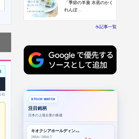
「季節の羊羹 水底のかく
れんぼ…
☕記事一覧
能
 1社
STOCK WATCH
注目銘柄
日本の上場企業の株価
キオクシアホールディングス株式会社
285A / 285A.T