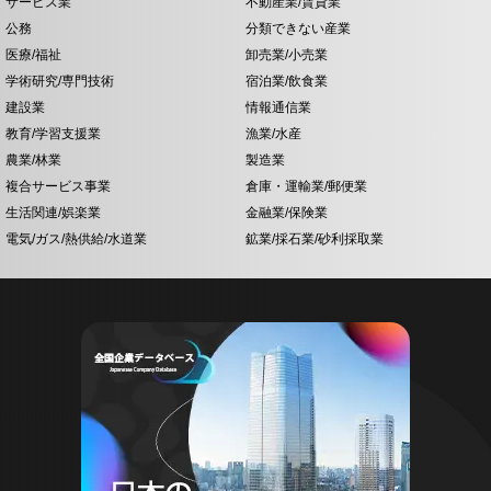
サービス業
不動産業/賃貸業
公務
分類できない産業
医療/福祉
卸売業/小売業
学術研究/専門技術
宿泊業/飲食業
建設業
情報通信業
教育/学習支援業
漁業/水産
農業/林業
製造業
複合サービス事業
倉庫・運輸業/郵便業
生活関連/娯楽業
金融業/保険業
電気/ガス/熱供給/水道業
鉱業/採石業/砂利採取業