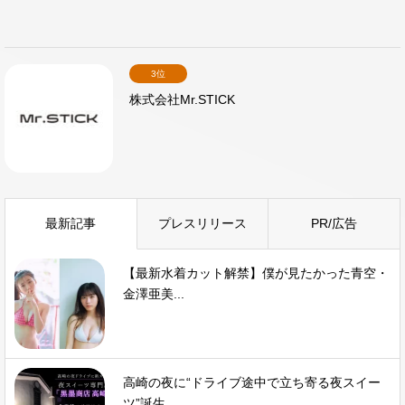
3位
株式会社Mr.STICK
最新記事
プレスリリース
PR/広告
【最新水着カット解禁】僕が見たかった青空・
金澤亜美...
高崎の夜に“ドライブ途中で立ち寄る夜スイー
ツ”誕生...