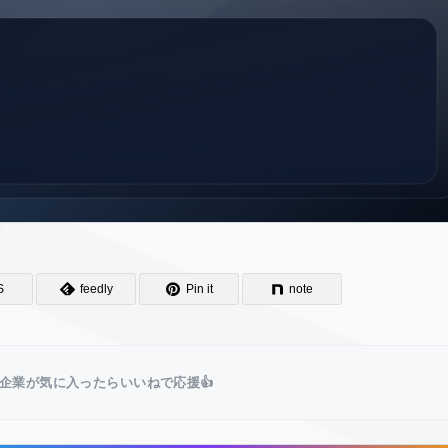
S
feedly
Pin it
note
企業が気に入ったらいいねで応援👍