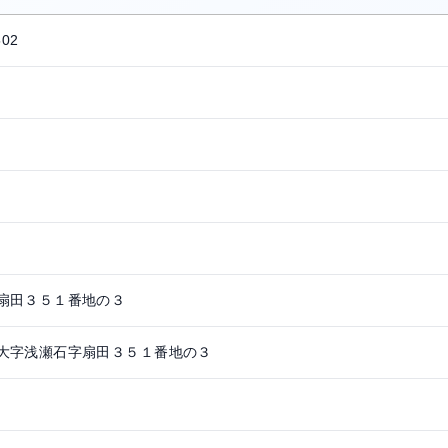
502
扇田３５１番地の３
大字浅瀬石字扇田３５１番地の３