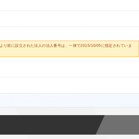
0/05より前に設立された法人の法人番号は、一律で2015/10/05に指定されていま