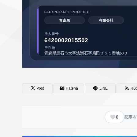
Post
Hatena
LINE
RS
0
記事＆