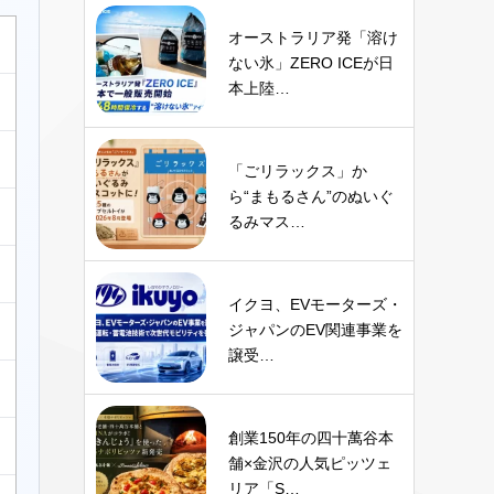
オーストラリア発「溶け
ない氷」ZERO ICEが日
本上陸…
「ごリラックス」か
ら“まもるさん”のぬいぐ
るみマス…
イクヨ、EVモーターズ・
ジャパンのEV関連事業を
譲受…
創業150年の四十萬谷本
舗×金沢の人気ピッツェ
リア「S…