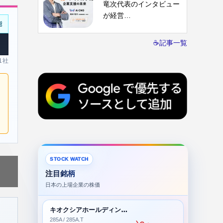
竜次代表のインタビュー
が経営…
能
☕記事一覧
 1社
STOCK WATCH
注目銘柄
日本の上場企業の株価
キオクシアホールディングス株式会社
285A / 285A.T