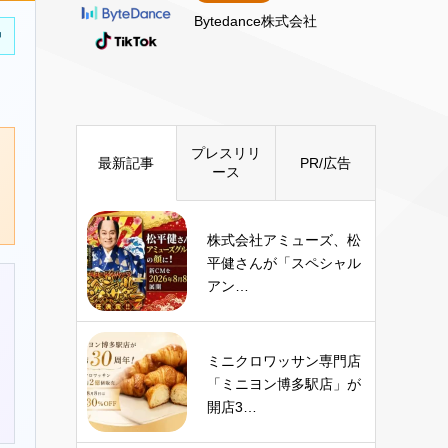
Bytedance株式会社
中
プレスリリ
最新記事
PR/広告
ース
株式会社アミューズ、松
平健さんが「スペシャル
アン…
ミニクロワッサン専門店
「ミニヨン博多駅店」が
開店3…