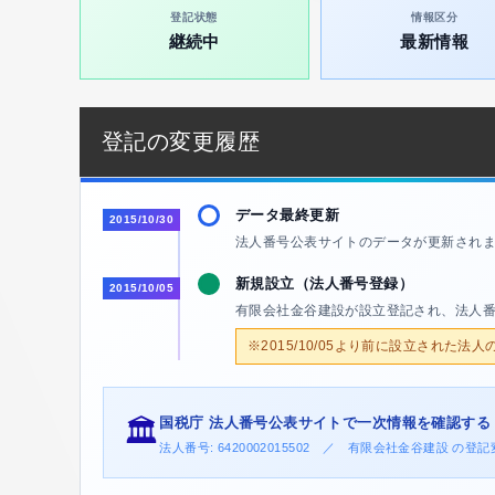
登記状態
情報区分
継続中
最新情報
登記の変更履歴
データ最終更新
2015/10/30
法人番号公表サイトのデータが更新され
新規設立（法人番号登録）
2015/10/05
有限会社金谷建設が設立登記され、法人
※2015/10/05より前に設立された法
国税庁 法人番号公表サイトで一次情報を確認する
🏛️
法人番号: 6420002015502 ／ 有限会社金谷建設 の