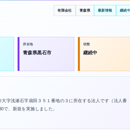
有限会社
青森県
最新情報
継続
所在地
状態
青森県黒石市
継続中
石市大字浅瀬石字扇田３５１番地の３に所在する法人です（法人番
/10/30で、新規を実施しました。
。