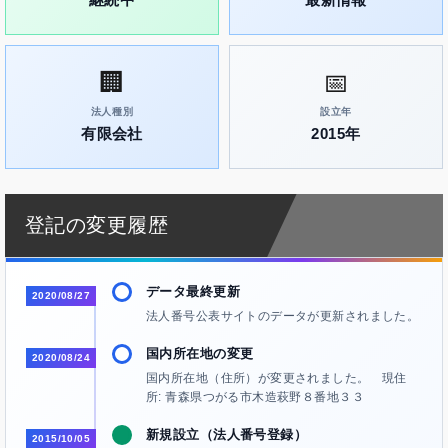
🏢
📅
法人種別
設立年
有限会社
2015年
登記の変更履歴
データ最終更新
2020/08/27
法人番号公表サイトのデータが更新されました。
国内所在地の変更
2020/08/24
国内所在地（住所）が変更されました。 現住
所: 青森県つがる市木造萩野８番地３３
新規設立（法人番号登録）
2015/10/05