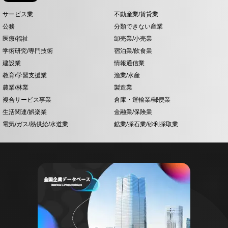
サービス業
不動産業/賃貸業
公務
分類できない産業
医療/福祉
卸売業/小売業
学術研究/専門技術
宿泊業/飲食業
建設業
情報通信業
教育/学習支援業
漁業/水産
農業/林業
製造業
複合サービス事業
倉庫・運輸業/郵便業
生活関連/娯楽業
金融業/保険業
電気/ガス/熱供給/水道業
鉱業/採石業/砂利採取業