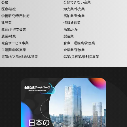
公務
分類できない産業
医療/福祉
卸売業/小売業
学術研究/専門技術
宿泊業/飲食業
建設業
情報通信業
教育/学習支援業
漁業/水産
農業/林業
製造業
複合サービス事業
倉庫・運輸業/郵便業
生活関連/娯楽業
金融業/保険業
電気/ガス/熱供給/水道業
鉱業/採石業/砂利採取業