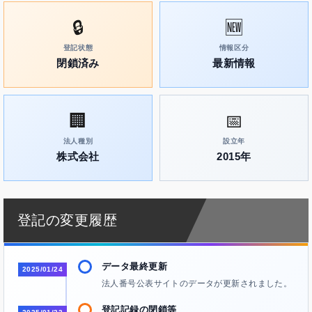
🔒
🆕
登記状態
情報区分
閉鎖済み
最新情報
🏢
📅
法人種別
設立年
株式会社
2015年
登記の変更履歴
データ最終更新
2025/01/24
法人番号公表サイトのデータが更新されました。
登記記録の閉鎖等