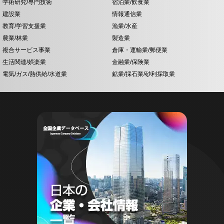
学術研究/専門技術
宿泊業/飲食業
建設業
情報通信業
教育/学習支援業
漁業/水産
農業/林業
製造業
複合サービス事業
倉庫・運輸業/郵便業
生活関連/娯楽業
金融業/保険業
電気/ガス/熱供給/水道業
鉱業/採石業/砂利採取業