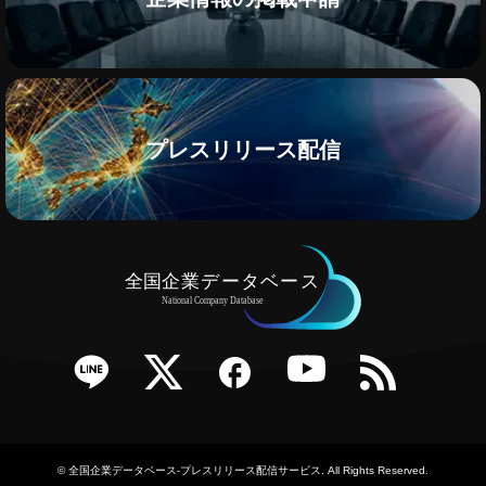
プレスリリース配信
e
Twitter
Facebook
YouTube
RSS
©
全国企業データベース-プレスリリース配信サービス
. All Rights Reserved.