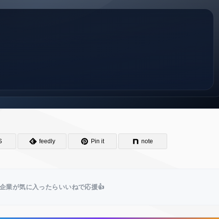
S
feedly
Pin it
note
企業が気に入ったらいいねで応援👍