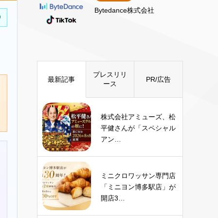
Bytedance株式会社
中
プレスリリ
最新記事
PR/広告
ース
株式会社アミューズ、松
平健さんが「スペシャル
アン…
ミニクロワッサン専門店
「ミニヨン博多駅店」が
開店3…