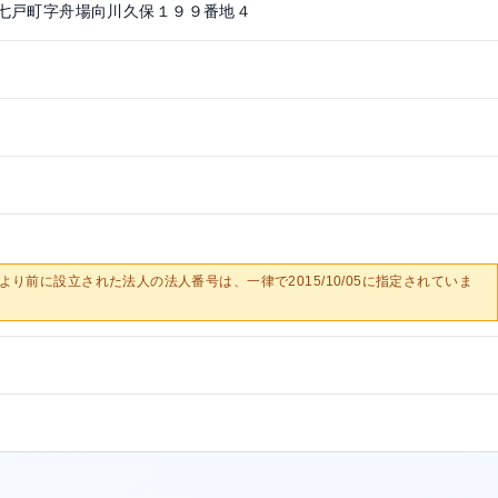
七戸町字舟場向川久保１９９番地４
0/05より前に設立された法人の法人番号は、一律で2015/10/05に指定されていま