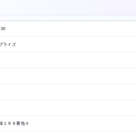
。
530
プライズ
保１９９番地４