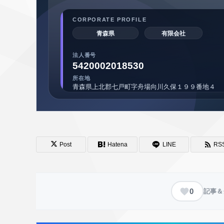
Post
Hatena
LINE
RS
0
記事＆