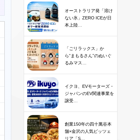
オーストラリア発「溶け
ない氷」ZERO ICEが日
本上陸…
「ごリラックス」か
ら“まもるさん”のぬいぐ
るみマス…
イクヨ、EVモーターズ・
ジャパンのEV関連事業を
譲受…
創業150年の四十萬谷本
舗×金沢の人気ピッツェ
リア「S…