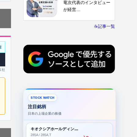
竜次代表のインタビュー
が経営…
☕記事一覧
能
 1社
STOCK WATCH
注目銘柄
日本の上場企業の株価
キオクシアホールディングス株式会社
285A / 285A.T