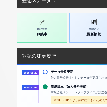
登記ステータス
✅
🆕
登記状態
情報区分
継続中
最新情報
登記の変更履歴
データ最終更新
2025/05/22
法人番号公表サイトのデータが更新され
新規設立（法人番号登録）
2015/10/05
有限会社サン・エンタープライズが設立
※2015/10/05より前に設立された法