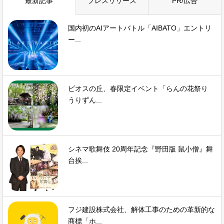
最新記事
プレスリリース
PR/広告
国内初のAIアートバトル「AIBATO」エントリ
ー...
ビオスの丘、春限定イベント「らんの花祭り
うりずん...
シネマ歌舞伎 20周年記念『野田版 鼠小僧』舞
台挨...
フジ建設株式会社、解体工事のための革新的な
商標「ホ...