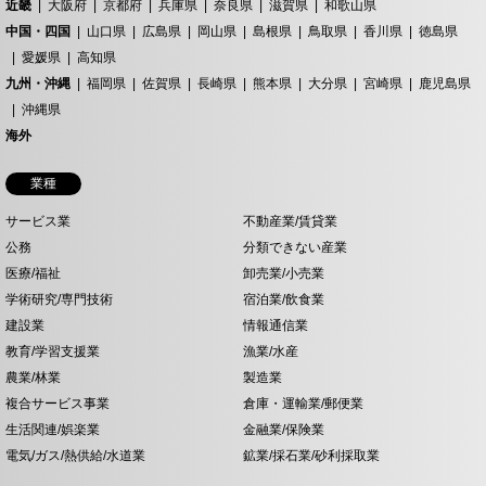
近畿
大阪府
京都府
兵庫県
奈良県
滋賀県
和歌山県
中国・四国
山口県
広島県
岡山県
島根県
鳥取県
香川県
徳島県
愛媛県
高知県
九州・沖縄
福岡県
佐賀県
長崎県
熊本県
大分県
宮崎県
鹿児島県
沖縄県
海外
業種
サービス業
不動産業/賃貸業
公務
分類できない産業
医療/福祉
卸売業/小売業
学術研究/専門技術
宿泊業/飲食業
建設業
情報通信業
教育/学習支援業
漁業/水産
農業/林業
製造業
複合サービス事業
倉庫・運輸業/郵便業
生活関連/娯楽業
金融業/保険業
電気/ガス/熱供給/水道業
鉱業/採石業/砂利採取業