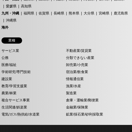
愛媛県
高知県
九州・沖縄
福岡県
佐賀県
長崎県
熊本県
大分県
宮崎県
鹿児島県
沖縄県
海外
業種
サービス業
不動産業/賃貸業
公務
分類できない産業
医療/福祉
卸売業/小売業
学術研究/専門技術
宿泊業/飲食業
建設業
情報通信業
教育/学習支援業
漁業/水産
農業/林業
製造業
複合サービス事業
倉庫・運輸業/郵便業
生活関連/娯楽業
金融業/保険業
電気/ガス/熱供給/水道業
鉱業/採石業/砂利採取業