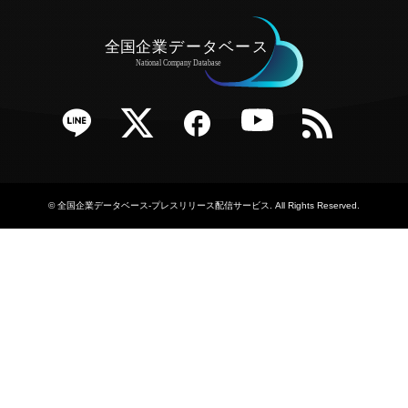
e
Twitter
Facebook
YouTube
RSS
©
全国企業データベース-プレスリリース配信サービス
. All Rights Reserved.