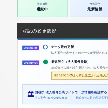
登記状態
情報区分
継続中
最新情報
登記の変更履歴
データ最終更新
2015/11/20
法人番号公表サイトのデータが更新されま
新規設立（法人番号登録）
2015/10/05
株式会社古新が設立登記され、法人番号
※2015/10/05より前に設立された法
国税庁 法人番号公表サイトで一次情報を確認する
🏛️
法人番号: 5170001008896 ／ 株式会社古新 の登記