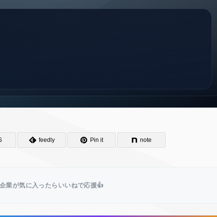
S
feedly
Pin it
note
企業が気に入ったらいいねで応援👍