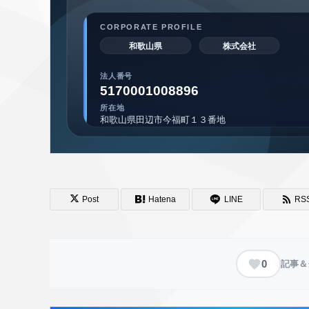
Post
Hatena
LINE
RS
0
記事＆