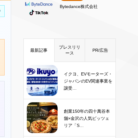
Bytedance株式会社
中
プレスリリ
最新記事
PR/広告
ース
イクヨ、EVモーターズ・
ジャパンのEV関連事業を
譲受…
創業150年の四十萬谷本
舗×金沢の人気ピッツェ
リア「S…