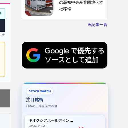
の高知中央産業団地へ本
社移転
能
☕記事一覧
 1社
STOCK WATCH
注目銘柄
日本の上場企業の株価
キオクシアホールディングス株式会社
285A / 285A.T