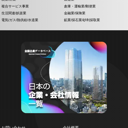
複合サービス事業
倉庫・運輸業/郵便業
生活関連/娯楽業
金融業/保険業
電気/ガス/熱供給/水道業
鉱業/採石業/砂利採取業
お問い合わせ
会社概要