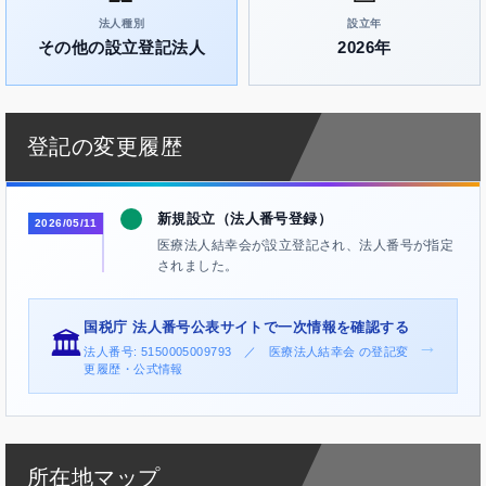
法人種別
設立年
その他の設立登記法人
2026年
登記の変更履歴
新規設立（法人番号登録）
2026/05/11
医療法人結幸会が設立登記され、法人番号が指定
されました。
国税庁 法人番号公表サイトで一次情報を確認する
🏛️
→
法人番号: 5150005009793 ／ 医療法人結幸会 の登記変
更履歴・公式情報
所在地マップ