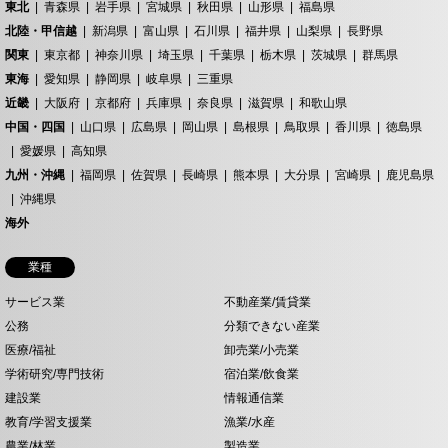
東北
青森県
岩手県
宮城県
秋田県
山形県
福島県
北陸・甲信越
新潟県
富山県
石川県
福井県
山梨県
長野県
関東
東京都
神奈川県
埼玉県
千葉県
栃木県
茨城県
群馬県
東海
愛知県
静岡県
岐阜県
三重県
近畿
大阪府
京都府
兵庫県
奈良県
滋賀県
和歌山県
中国・四国
山口県
広島県
岡山県
島根県
鳥取県
香川県
徳島県
愛媛県
高知県
九州・沖縄
福岡県
佐賀県
長崎県
熊本県
大分県
宮崎県
鹿児島県
沖縄県
海外
業種
サービス業
不動産業/賃貸業
公務
分類できない産業
医療/福祉
卸売業/小売業
学術研究/専門技術
宿泊業/飲食業
建設業
情報通信業
教育/学習支援業
漁業/水産
農業/林業
製造業