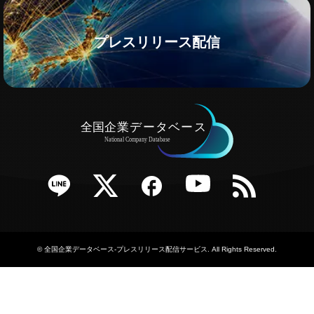
プレスリリース配信
e
Twitter
Facebook
YouTube
RSS
©
全国企業データベース-プレスリリース配信サービス
. All Rights Reserved.