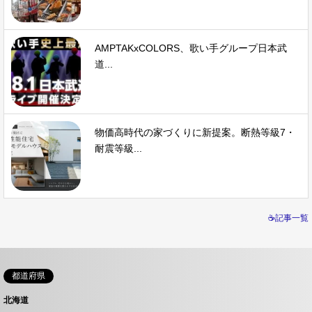
AMPTAKxCOLORS、歌い手グループ日本武
道...
物価高時代の家づくりに新提案。断熱等級7・
耐震等級...
☕記事一覧
都道府県
北海道