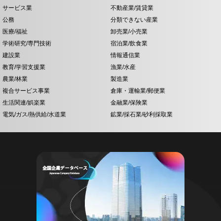
サービス業
不動産業/賃貸業
公務
分類できない産業
医療/福祉
卸売業/小売業
学術研究/専門技術
宿泊業/飲食業
建設業
情報通信業
教育/学習支援業
漁業/水産
農業/林業
製造業
複合サービス事業
倉庫・運輸業/郵便業
生活関連/娯楽業
金融業/保険業
電気/ガス/熱供給/水道業
鉱業/採石業/砂利採取業