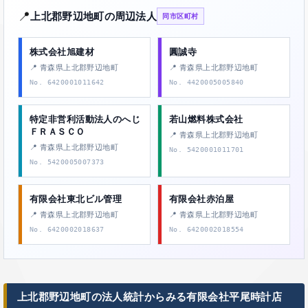
📍
上北郡野辺地町の周辺法人
同市区町村
株式会社旭建材
圓誠寺
📍 青森県上北郡野辺地町
📍 青森県上北郡野辺地町
No. 6420001011642
No. 4420005005840
特定非営利活動法人のへじ
若山燃料株式会社
ＦＲＡＳＣＯ
📍 青森県上北郡野辺地町
📍 青森県上北郡野辺地町
No. 5420001011701
No. 5420005007373
有限会社東北ビル管理
有限会社赤泊屋
📍 青森県上北郡野辺地町
📍 青森県上北郡野辺地町
No. 6420002018637
No. 6420002018554
上北郡野辺地町の法人統計からみる有限会社平尾時計店