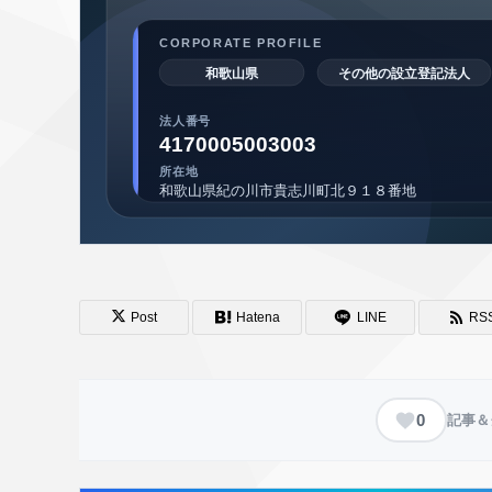
Post
Hatena
LINE
RS
0
記事＆