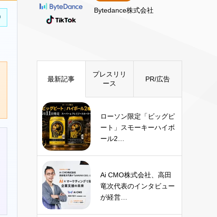
Bytedance株式会社
中
プレスリリ
最新記事
PR/広告
ース
ローソン限定「ビッグピ
ート」スモーキーハイボ
ール2…
Ai CMO株式会社、高田
竜次代表のインタビュー
が経営…