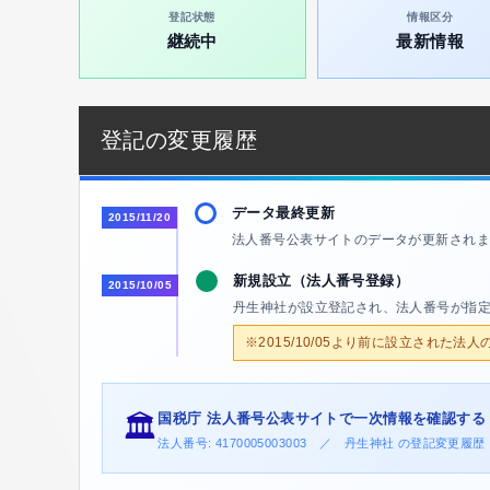
登記状態
情報区分
継続中
最新情報
登記の変更履歴
データ最終更新
2015/11/20
法人番号公表サイトのデータが更新されま
新規設立（法人番号登録）
2015/10/05
丹生神社が設立登記され、法人番号が指
※2015/10/05より前に設立された法
国税庁 法人番号公表サイトで一次情報を確認する
🏛️
法人番号: 4170005003003 ／ 丹生神社 の登記変更履