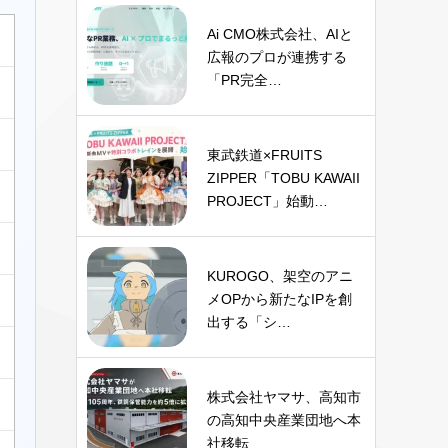
Ai CMO株式会社、AIと
広報のプロが連携する
「PR完全…
東武鉄道×FRUITS
ZIPPER「TOBU KAWAII
PROJECT」始動…
KUROGO、架空のアニ
メOPから新たなIPを創
出する「シ…
株式会社ヤマサ、高知市
の高知中央産業団地へ本
社移転