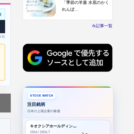
「季節の羊羹 水底のかく
れんぼ…
能
☕記事一覧
 1社
STOCK WATCH
注目銘柄
日本の上場企業の株価
キオクシアホールディングス株式会社
285A / 285A.T