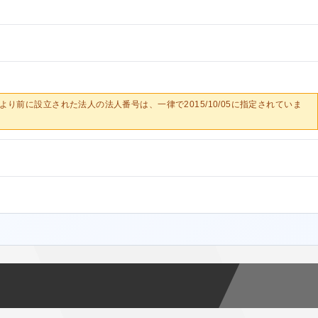
0/05より前に設立された法人の法人番号は、一律で2015/10/05に指定されていま