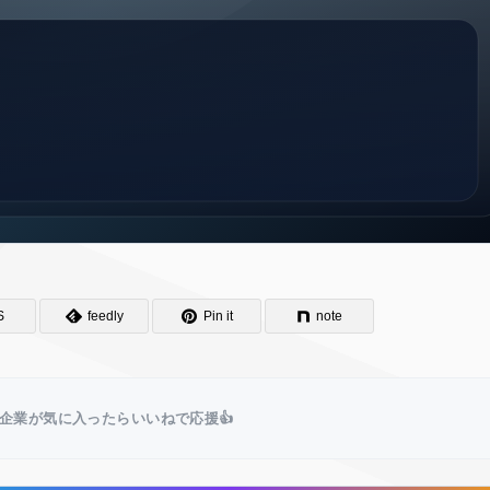
S
feedly
Pin it
note
企業が気に入ったらいいねで応援👍