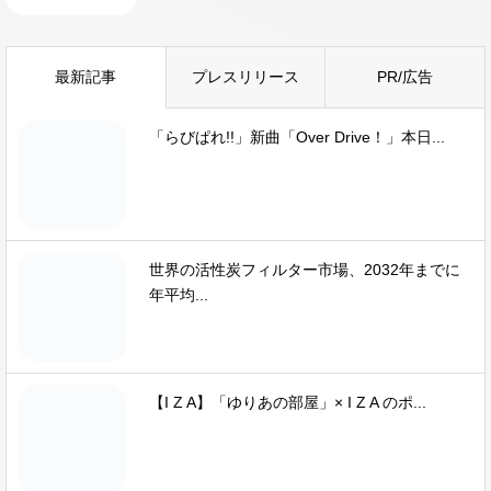
最新記事
プレスリリース
PR/広告
「らびぱれ!!」新曲「Over Drive！」本日...
世界の活性炭フィルター市場、2032年までに
年平均...
【I Z A】「ゆりあの部屋」× I Z A のポ...