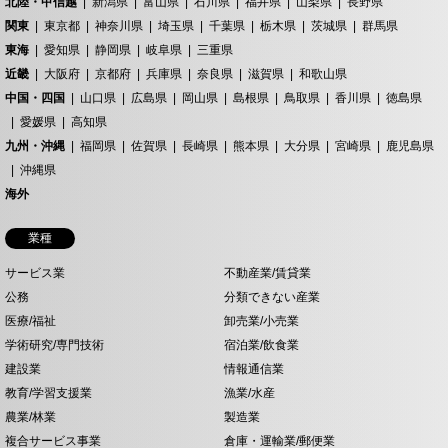
北陸・甲信越
新潟県
富山県
石川県
福井県
山梨県
長野県
関東
東京都
神奈川県
埼玉県
千葉県
栃木県
茨城県
群馬県
東海
愛知県
静岡県
岐阜県
三重県
近畿
大阪府
京都府
兵庫県
奈良県
滋賀県
和歌山県
中国・四国
山口県
広島県
岡山県
島根県
鳥取県
香川県
徳島県
愛媛県
高知県
九州・沖縄
福岡県
佐賀県
長崎県
熊本県
大分県
宮崎県
鹿児島県
沖縄県
海外
業種
サービス業
不動産業/賃貸業
公務
分類できない産業
医療/福祉
卸売業/小売業
学術研究/専門技術
宿泊業/飲食業
建設業
情報通信業
教育/学習支援業
漁業/水産
農業/林業
製造業
複合サービス事業
倉庫・運輸業/郵便業