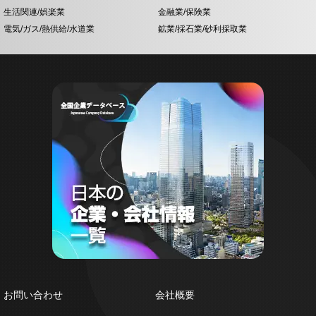
生活関連/娯楽業
金融業/保険業
電気/ガス/熱供給/水道業
鉱業/採石業/砂利採取業
お問い合わせ
会社概要