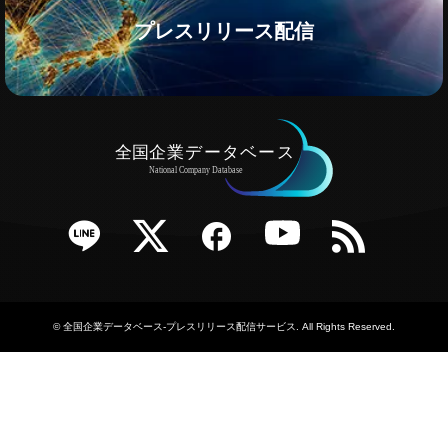
プレスリリース配信
e
Twitter
Facebook
YouTube
RSS
©
全国企業データベース-プレスリリース配信サービス
. All Rights Reserved.