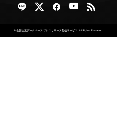
e
Twitter
Facebook
YouTube
RSS
©
全国企業データベース-プレスリリース配信サービス
. All Rights Reserved.