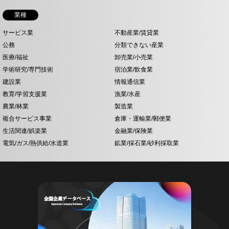
業種
サービス業
不動産業/賃貸業
公務
分類できない産業
医療/福祉
卸売業/小売業
学術研究/専門技術
宿泊業/飲食業
建設業
情報通信業
教育/学習支援業
漁業/水産
農業/林業
製造業
複合サービス事業
倉庫・運輸業/郵便業
生活関連/娯楽業
金融業/保険業
電気/ガス/熱供給/水道業
鉱業/採石業/砂利採取業