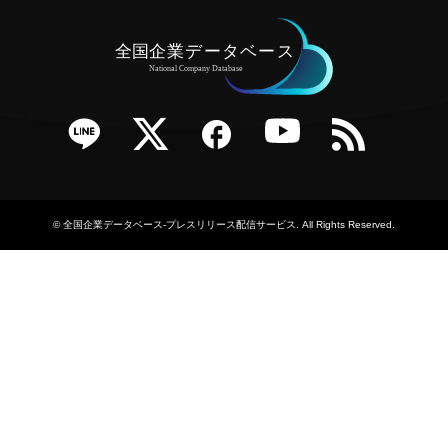
e
Twitter
Facebook
YouTube
RSS
©
全国企業データベース-プレスリリース配信サービス
. All Rights Reserved.