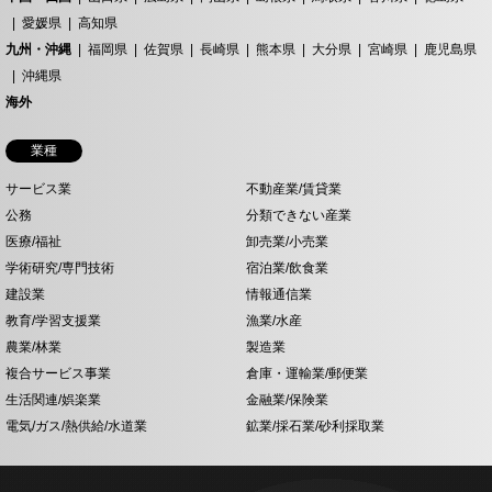
愛媛県
高知県
九州・沖縄
福岡県
佐賀県
長崎県
熊本県
大分県
宮崎県
鹿児島県
沖縄県
海外
業種
サービス業
不動産業/賃貸業
公務
分類できない産業
医療/福祉
卸売業/小売業
学術研究/専門技術
宿泊業/飲食業
建設業
情報通信業
教育/学習支援業
漁業/水産
農業/林業
製造業
複合サービス事業
倉庫・運輸業/郵便業
生活関連/娯楽業
金融業/保険業
電気/ガス/熱供給/水道業
鉱業/採石業/砂利採取業