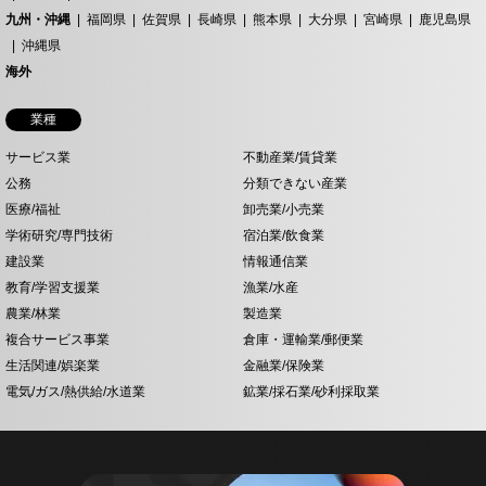
九州・沖縄
福岡県
佐賀県
長崎県
熊本県
大分県
宮崎県
鹿児島県
沖縄県
海外
業種
サービス業
不動産業/賃貸業
公務
分類できない産業
医療/福祉
卸売業/小売業
学術研究/専門技術
宿泊業/飲食業
建設業
情報通信業
教育/学習支援業
漁業/水産
農業/林業
製造業
複合サービス事業
倉庫・運輸業/郵便業
生活関連/娯楽業
金融業/保険業
電気/ガス/熱供給/水道業
鉱業/採石業/砂利採取業