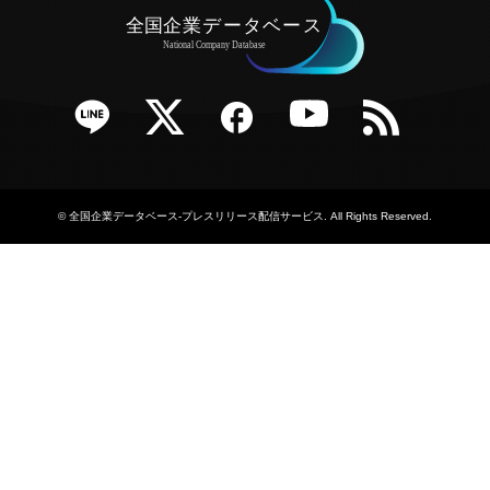
e
Twitter
Facebook
YouTube
RSS
©
全国企業データベース-プレスリリース配信サービス
. All Rights Reserved.