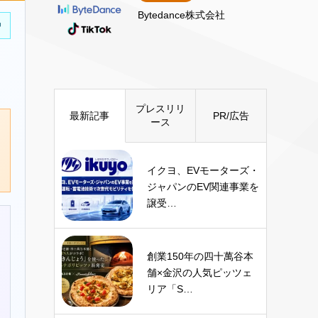
Bytedance株式会社
中
プレスリリ
最新記事
PR/広告
ース
イクヨ、EVモーターズ・
ジャパンのEV関連事業を
譲受…
創業150年の四十萬谷本
舗×金沢の人気ピッツェ
リア「S…