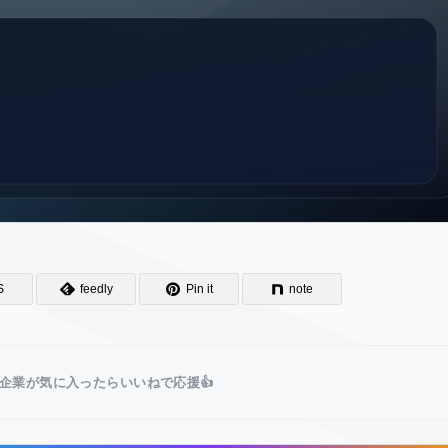
S
feedly
Pin it
note
企業が気に入ったらいいねで応援👍