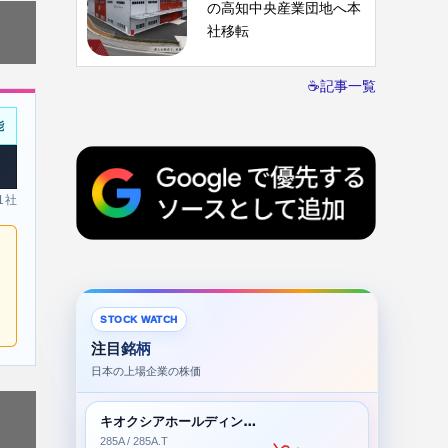
の高知中央産業団地へ本
社移転
☕記事一覧
能
 1社
STOCK WATCH
注目銘柄
日本の上場企業の株価
キオクシアホールディングス株式会社
285A / 285A.T