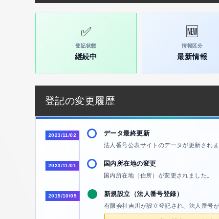
✅
🆕
登記状態
情報区分
継続中
最新情報
登記の変更履歴
データ最終更新
2023/11/02
法人番号公表サイトのデータが更新されま
国内所在地の変更
2023/11/01
国内所在地（住所）が変更されました。 
新規設立（法人番号登録）
2015/10/05
有限会社吉川が設立登記され、法人番号