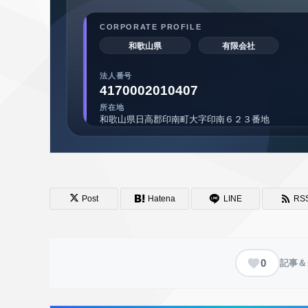
Post
Hatena
LINE
RS
0
記事＆