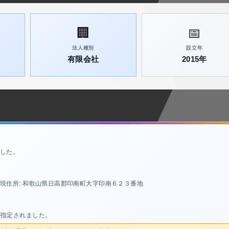
🏢
📅
法人種別
設立年
有限会社
2015年
した。
現住所: 和歌山県日高郡印南町大字印南６２３番地
が指定されました。