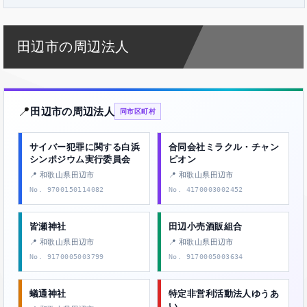
田辺市の周辺法人
📍
田辺市の周辺法人
同市区町村
サイバー犯罪に関する白浜
合同会社ミラクル・チャン
シンポジウム実行委員会
ピオン
📍 和歌山県田辺市
📍 和歌山県田辺市
No. 9700150114082
No. 4170003002452
皆瀬神社
田辺小売酒販組合
📍 和歌山県田辺市
📍 和歌山県田辺市
No. 9170005003799
No. 9170005003634
蟻通神社
特定非営利活動法人ゆうあ
い