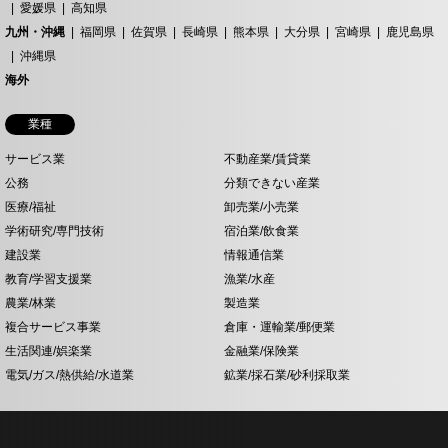
愛媛県
高知県
九州・沖縄
福岡県
佐賀県
長崎県
熊本県
大分県
宮崎県
鹿児島県
沖縄県
海外
業種
サービス業
不動産業/賃貸業
公務
分類できない産業
医療/福祉
卸売業/小売業
学術研究/専門技術
宿泊業/飲食業
建設業
情報通信業
教育/学習支援業
漁業/水産
農業/林業
製造業
複合サービス事業
倉庫・運輸業/郵便業
生活関連/娯楽業
金融業/保険業
電気/ガス/熱供給/水道業
鉱業/採石業/砂利採取業