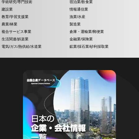
学術研究/専門技術
宿泊業/飲食業
建設業
情報通信業
教育/学習支援業
漁業/水産
農業/林業
製造業
複合サービス事業
倉庫・運輸業/郵便業
生活関連/娯楽業
金融業/保険業
電気/ガス/熱供給/水道業
鉱業/採石業/砂利採取業