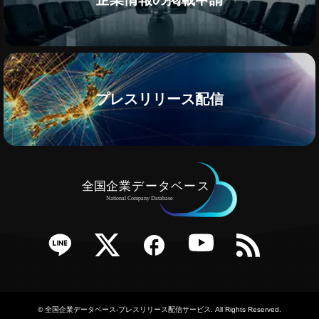
プレスリリース配信
e
Twitter
Facebook
YouTube
RSS
©
全国企業データベース-プレスリリース配信サービス
. All Rights Reserved.