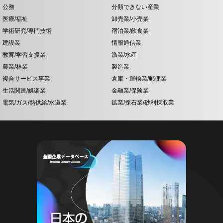
公務
分類できない産業
医療/福祉
卸売業/小売業
学術研究/専門技術
宿泊業/飲食業
建設業
情報通信業
教育/学習支援業
漁業/水産
農業/林業
製造業
複合サービス事業
倉庫・運輸業/郵便業
生活関連/娯楽業
金融業/保険業
電気/ガス/熱供給/水道業
鉱業/採石業/砂利採取業